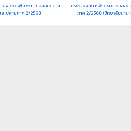
กาศผลการพิจารณาขอสอบกลาง
ประกาศผลการพิจารณาขอสอบ
และปลายภาค 2/2568
ภาค 2/2568 (วิทยาลัยนานา