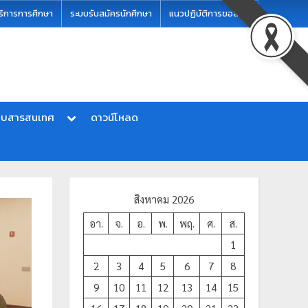
ริการการศึกษา
ระบบรับสมัครนักศึกษา
แนวปฏิบัติการขอสอบ
บบสารสนเทศ
ดาวน์โหลด
สิงหาคม 2026
อา.
จ.
อ.
พ.
พฤ.
ศ.
ส.
1
2
3
4
5
6
7
8
9
10
11
12
13
14
15