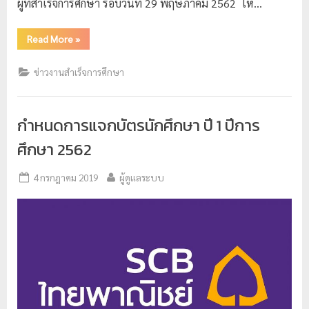
ผู้ที่สำเร็จการศึกษา รอบวันที่ 29 พฤษภาคม 2562 ให…
ป
ร
Read More
»
ะ
ข่าวงานสำเร็จการศึกษา
ม
ว
ล
กำหนดการแจกบัตรนักศึกษา ปี 1 ปีการ
ผ
ศึกษา 2562
ล
ม
4 กรกฎาคม 2019
ผู้ดูแลระบบ
ห
า
วิ
ท
ย
า
ลั