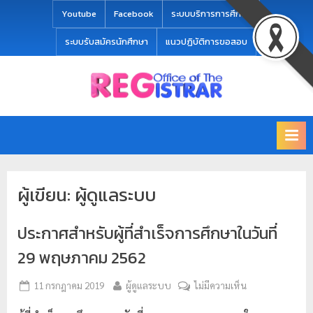
modal-check
Youtube
Facebook
ระบบบริการการศึกษา
ระบบรับสมัครนักศึกษา
แนวปฏิบัติการขอสอบ
Office
สำ
of
นั
the
ก
Registrar
Chiang
ท
mai
ะ
Rajabhat
ผู้เขียน:
ผู้ดูแลระบบ
University
เ
บี
ประกาศสำหรับผู้ที่สำเร็จการศึกษาในวันที่
ย
น
29 พฤษภาคม 2562
แ
11 กรกฎาคม 2019
ผู้ดูแลระบบ
ไม่มีความเห็น
ล
ะ