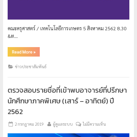
ย
ร
า
คณะครุศาสตร์ / เทคโนโลยีการเกษตร 5 สิงหาคม 2562 8.30
ช
&#…
ภั
ฏ
Read More
»
เ
ชี
ข่าวประชาสัมพันธ์
ย
ง
ตรวจสอบรายชื่อที่เข้าพบอาจารย์ที่ปรึกษา
ใ
นักศึกษาภาคพิเศษ (เสาร์ – อาทิตย์) ปี
ห
2562
ม่
2 กรกฎาคม 2019
ผู้ดูแลระบบ
ไม่มีความเห็น