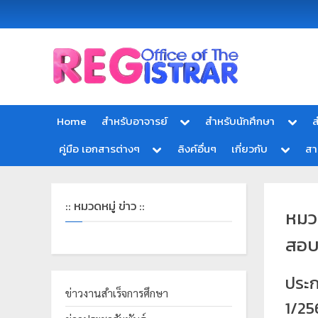
Office
สำ
of
นั
the
ก
Registrar
Home
สำหรับอาจารย์
สำหรับนักศึกษา
ส
Chiang
ท
mai
คู่มือ เอกสารต่างๆ
ลิงค์อื่นๆ
เกี่ยวกับ
ส
ะ
Rajabhat
University
เ
บี
:: หมวดหมู่ ข่าว ::
หมว
ย
น
สอ
แ
ล
ประก
ะ
ข่าวงานสำเร็จการศึกษา
1/25
ป