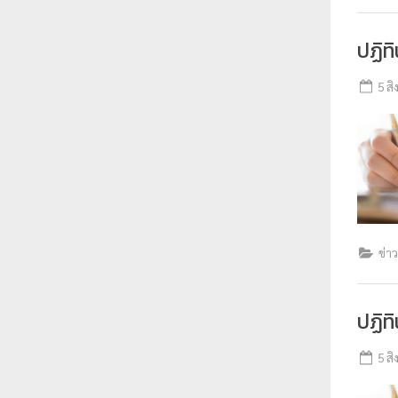
ปฏิท
5 ส
ข่า
ปฏิท
5 ส