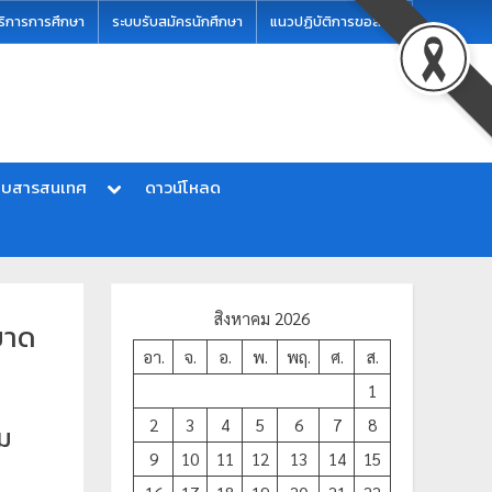
ริการการศึกษา
ระบบรับสมัครนักศึกษา
แนวปฏิบัติการขอสอบ
บบสารสนเทศ
ดาวน์โหลด
สิงหาคม 2026
ขาด
อา.
จ.
อ.
พ.
พฤ.
ศ.
ส.
1
2
3
4
5
6
7
8
อม
9
10
11
12
13
14
15