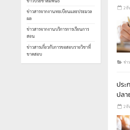
ข่าวประชาสัมพันธ์
ร
2 ธ
ข่าวสารจากงานทะเบียนและประมวล
ะ
ผล
ม
ข่าวสารจากงานบริการการเรียนการ
ว
สอน
ล
ผ
ข่าวสารเกี่ยวกับการขอสอบรายวิชาที่
ขาดสอบ
ล
ข่า
ม
ห
า
ประ
วิ
ปลาย
ท
ย
2 ธ
า
ลั
ย