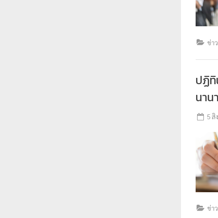
ร
า
ช
ข่า
ภั
ฏ
ปฏิท
เ
ชี
นานา
ย
5 ส
ง
ใ
ห
ม่
ข่า