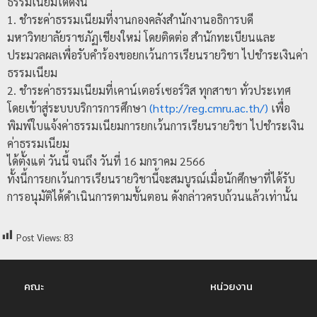
ธรรมเนียมได้ดังนี้
ป
1. ชำระค่าธรรมเนียมที่งานกองคลังสำนักงานอธิการบดี
ร
มหาวิทยาลัยราชภัฏเชียงใหม่ โดยติดต่อ สำนักทะเบียนและ
ประมวลผลเพื่อรับคำร้องขอยกเว้นการเรียนรายวิชา ไปชำระเงินค่า
ะ
ธรรมเนียม
ม
2. ชำระค่าธรรมเนียมที่เคาน์เตอร์เซอร์วิส ทุกสาขา ทั่วประเทศ
ว
โดยเข้าสู่ระบบบริการการศึกษา
(http://reg.cmru.ac.th/)
เพื่อ
ล
พิมพ์ใบแจ้งค่าธรรมเนียมการยกเว้นการเรียนรายวิชา ไปชำระเงิน
ผ
ค่าธรรมเนียม
ล
ได้ตั้งแต่ วันนี้ จนถึง วันที่ 16 มกราคม 2566
ม
ทั้งนี้การยกเว้นการเรียนรายวิชานี้จะสมบูรณ์เมื่อนักศึกษาที่ได้รับ
ห
การอนุมัติได้ดำเนินการตามขั้นตอน ดังกล่าวครบถ้วนแล้วเท่านั้น
า
วิ
Post Views:
83
ท
ย
คณะ
หน่วยงาน
า
ลั