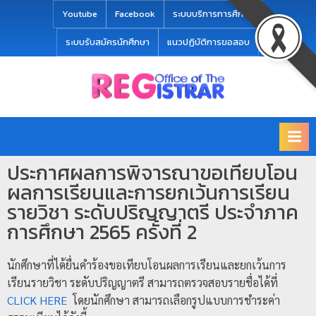
modal-check
Youtube
Facebook
ระบบบริการการศึกษา
ระบบรับสมัครนักศึกษา
แนวปฏิบัติการขอสอบ
Office
สำ
of
นั
the
ก
Registrar
Chiang
ท
mai
ประกาศผลการพิจารณาขอเทียบโอน
ะ
Rajabhat
ผลการเรียนและการยกเว้นการเรียน
University
เ
รายวิชา ระดับปริญญาตรี ประจำภาค
บี
การศึกษา 2565 ครั้งที่ 2
ย
น
นักศึกษาที่ได้ยื่นคำร้องขอเทียบโอนผลการเรียนและยกเว้นการ
แ
เรียนรายวิชา ระดับปริญญาตรี สามารถตรวจสอบรายชื่อได้ที่
ล
CLICK HERE
โดยนักศึกษา สามารถเลือกรูปแบบการชำระค่า
ะ