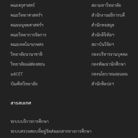
คณะครุศาสตร์
สภามหาวิทยาลัย
ย
คณะวิทยาศาสตร์ฯ
สำนักงานอธิการบดี
ร
า
คณะมนุษยศาสตร์ฯ
สำนักหอสมุด
ช
คณะวิทยาการจัดการ
สำนักดิจิทัลฯ
ภั
คณะเทคโนฯเกษตร
สถาบันวิจัยฯ
ฏ
วิทยาลัยนานาชาติ
กองบริหารงานบุคคล
เ
วิทยาลัยแม่ฮ่องสอน
กองพัฒนานักศึกษา
ชี
adiCET
กองนโยบายและแผน
ย
บัณฑิตวิทยาลัย
สำนักศิลปะฯ
ง
ใ
ห
สารสนเทศ
ม่
ระบบบริการการศึกษา
ระบบตรวจสอบที่อยู่จัดส่งเอกสารทางการศึกษา