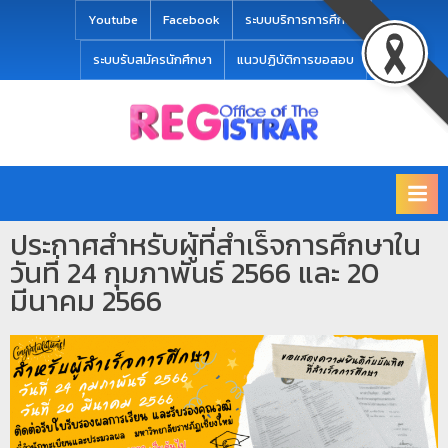
modal-check
Youtube
Facebook
ระบบบริการการศึกษา
ระบบรับสมัครนักศึกษา
แนวปฏิบัติการขอสอบ
Office
สำ
of
นั
the
ก
Registrar
Chiang
ท
mai
ประกาศสำหรับผู้ที่สำเร็จการศึกษาใน
ะ
Rajabhat
วันที่ 24 กุมภาพันธ์ 2566 และ 20
University
เ
มีนาคม 2566
บี
ย
น
แ
ล
ะ