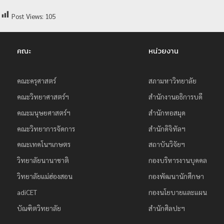
ย
Post Views:
105
ร
า
คณะ
หน่วยงาน
ช
ภั
ฏ
คณะครุศาสตร์
สภามหาวิทยาลัย
เ
คณะวิทยาศาสตร์ฯ
สำนักงานอธิการบดี
ชี
คณะมนุษยศาสตร์ฯ
สำนักหอสมุด
ย
คณะวิทยาการจัดการ
สำนักดิจิทัลฯ
ง
คณะเทคโนฯเกษตร
สถาบันวิจัยฯ
ใ
วิทยาลัยนานาชาติ
กองบริหารงานบุคคล
ห
วิทยาลัยแม่ฮ่องสอน
กองพัฒนานักศึกษา
ม่
adiCET
กองนโยบายและแผน
บัณฑิตวิทยาลัย
สำนักศิลปะฯ