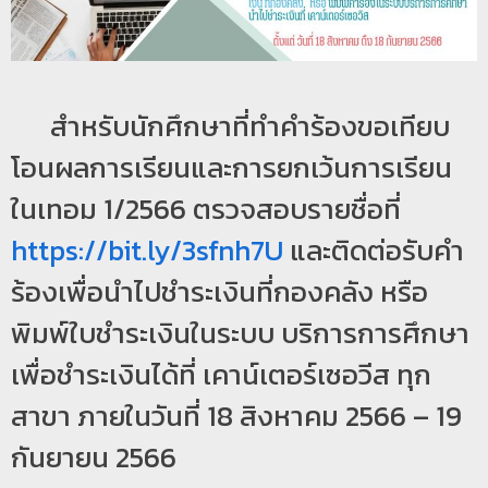
ป
ร
ะ
สำหรับนักศึกษาที่ทำคำร้องขอเทียบ
ม
ว
โอนผลการเรียนและการยกเว้นการเรียน
ล
ในเทอม 1/2566 ตรวจสอบรายชื่อที่
ผ
ล
https://bit.ly/3sfnh7U
และติดต่อรับคำ
ม
ร้องเพื่อนำไปชำระเงินที่กองคลัง หรือ
ห
พิมพ์ใบชำระเงินในระบบ บริการการศึกษา
า
วิ
เพื่อชำระเงินได้ที่ เคาน์เตอร์เซอวีส ทุก
ท
สาขา ภายในวันที่ 18 สิงหาคม 2566 – 19
ย
กันยายน 2566
า
ลั