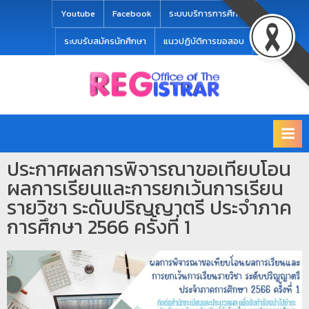
modal-check
Youtube
Facebook
ระบบบริการการศึกษา
ระบบรับสมัครนักศึกษา
แนวปฏิบัติการขอสอบ
Office
สำ
of
นั
the
ก
Registrar
Chiang
ท
mai
ประกาศผลการพิจารณาขอเทียบโอน
ะ
Rajabhat
ผลการเรียนและการยกเว้นการเรียน
University
เ
รายวิชา ระดับปริญญาตรี ประจำภาค
บี
การศึกษา 2566 ครั้งที่ 1
ย
น
แ
ล
ะ