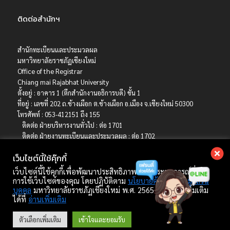
ติดต่อสำนักฯ
สำนักทะเบียนและประมวลผล
มหาวิทยาลัยราชภัฏเชียงใหม่
Office of the Registrar
Chiang mai Rajabhat University
ตั้งอยู่ : อาคาร 1 (ตึกสำนักงานอธิการบดี) ชั้น 1
ที่อยู่ : เลขที่ 202 ถ.ช้างเผือก ต.ช้างเผือก อ.เมือง จ.เชียงใหม่ 50300
โทรศัพท์ : 053-412151 ถึง 155
ติดต่อ ฝ่ายบริหารงานทั่วไป : ต่อ 1701
ติดต่อ ฝ่ายงานทะเบียนและประมวลผล : ต่อ 1702
ติดต่อ ฝ่ายบริการการศึกษา : ต่อ 1703
เว็บไซต์นี้ใช้คุ๊กกี้
ติดต่อ ฝ่ายรับเข้าศึกษา : ต่อ 1704
เบอร์มือถือ : 06-4786-8392
เว็บไซต์นี้ใช้คุกกี้เพื่อพัฒนาประสิทธิภาพ และประสบการณ์ที่ดีใน
E-mail : registrar@cmru.ac.th
การใช้เว็บไซต์ของคุณ โดยปฏิบัติตาม
นโยบายคุ้มครองข้อมูลส่วน
บุคคล
มหาวิทยาลัยราชภัฏเชียงใหม่ พ.ศ. 2565 ศึกษาเพิ่มเติม
ได้ที่
อ่านเพิ่มเติม
Copyright © 2022 สำนักทะเบียนและประมวลผล มหาวิทยาลัยราชภัฏเชียงใหม่.
ตัวเลือกเพิ่มเติม
เข้าใจและยอมรับ
developed by Winai Kankhat.