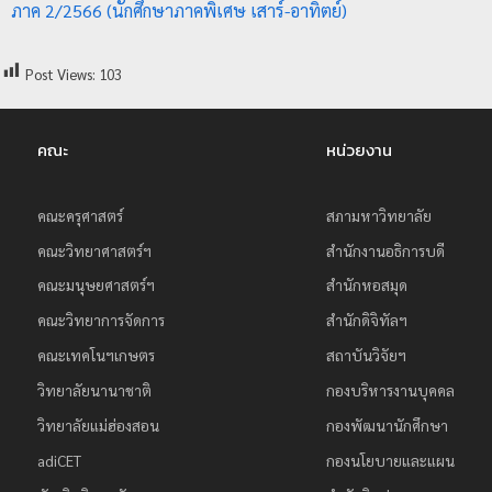
ภาค 2/2566 (นักศึกษาภาคพิเศษ เสาร์-อาทิตย์)
ป
ร
Post Views:
103
ะ
ม
ว
คณะ
หน่วยงาน
ล
ผ
คณะครุศาสตร์
สภามหาวิทยาลัย
ล
คณะวิทยาศาสตร์ฯ
สำนักงานอธิการบดี
ม
คณะมนุษยศาสตร์ฯ
สำนักหอสมุด
ห
คณะวิทยาการจัดการ
สำนักดิจิทัลฯ
า
คณะเทคโนฯเกษตร
สถาบันวิจัยฯ
วิ
วิทยาลัยนานาชาติ
กองบริหารงานบุคคล
ท
ย
วิทยาลัยแม่ฮ่องสอน
กองพัฒนานักศึกษา
า
adiCET
กองนโยบายและแผน
ลั