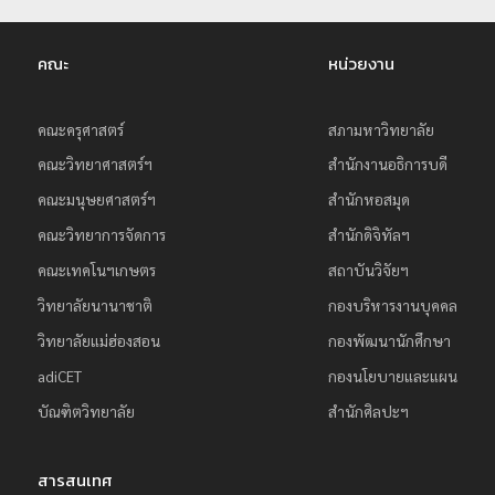
ย
ร
คณะ
หน่วยงาน
า
ช
คณะครุศาสตร์
สภามหาวิทยาลัย
ภั
คณะวิทยาศาสตร์ฯ
สำนักงานอธิการบดี
ฏ
คณะมนุษยศาสตร์ฯ
สำนักหอสมุด
เ
คณะวิทยาการจัดการ
สำนักดิจิทัลฯ
ชี
คณะเทคโนฯเกษตร
สถาบันวิจัยฯ
ย
ง
วิทยาลัยนานาชาติ
กองบริหารงานบุคคล
ใ
วิทยาลัยแม่ฮ่องสอน
กองพัฒนานักศึกษา
ห
adiCET
กองนโยบายและแผน
ม่
บัณฑิตวิทยาลัย
สำนักศิลปะฯ
สารสนเทศ