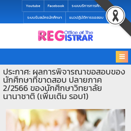
modal-check
Youtube
Facebook
ระบบบริการการศึกษา
ระบบรับสมัครนักศึกษา
แนวปฏิบัติการขอสอบ
Office
สำ
of
นั
the
ก
Registrar
Chiang
ท
mai
ประกาศ: ผลการพิจารณาขอสอบของ
ะ
Rajabhat
นักศึกษาที่ขาดสอบ ปลายภาค
University
เ
2/2566 ของนักศึกษาวิทยาลัย
บี
นานาชาติ (เพิ่มเติม รอบ1)​
ย
น
แ
ล
ะ