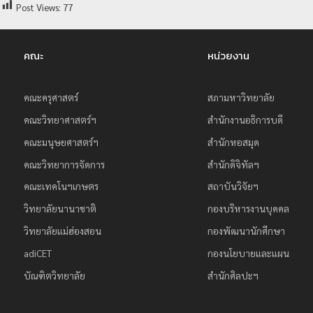
Post Views:
77
ป
ร
ะ
คณะ
หน่วยงาน
ม
ว
คณะครุศาสตร์
สภามหาวิทยาลัย
ล
คณะวิทยาศาสตร์ฯ
สำนักงานอธิการบดี
ผ
คณะมนุษยศาสตร์ฯ
สำนักหอสมุด
ล
คณะวิทยาการจัดการ
สำนักดิจิทัลฯ
ม
คณะเทคโนฯเกษตร
สถาบันวิจัยฯ
ห
วิทยาลัยนานาชาติ
กองบริหารงานบุคคล
า
วิ
วิทยาลัยแม่ฮ่องสอน
กองพัฒนานักศึกษา
ท
adiCET
กองนโยบายและแผน
ย
บัณฑิตวิทยาลัย
สำนักศิลปะฯ
า
ลั