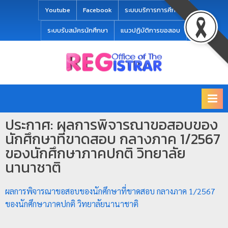
modal-check
Youtube
Facebook
ระบบบริการการศึกษา
ระบบรับสมัครนักศึกษา
แนวปฏิบัติการขอสอบ
Office
สำ
of
นั
the
ก
Registrar
Chiang
ท
mai
ประกาศ: ผลการพิจารณาขอสอบของ
ะ
Rajabhat
นักศึกษาที่ขาดสอบ กลางภาค 1/2567
University
เ
ของนักศึกษาภาคปกติ วิทยาลัย
บี
นานาชาติ
ย
น
ผลการพิจารณาขอสอบของนักศึกษาที่ขาดสอบ กลางภาค 1/2567
แ
ของนักศึกษาภาคปกติ วิทยาลัยนานาชาติ
ล
ะ