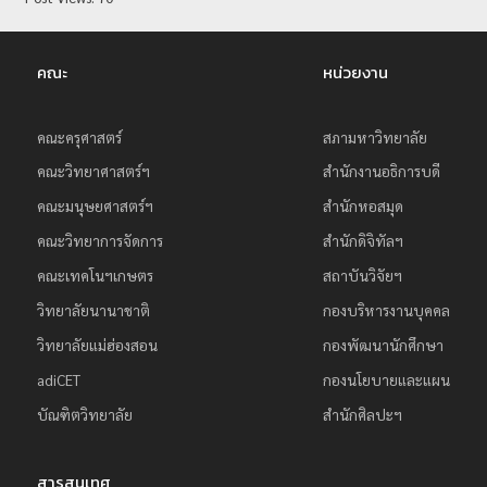
ย
ร
คณะ
หน่วยงาน
า
ช
คณะครุศาสตร์
สภามหาวิทยาลัย
ภั
คณะวิทยาศาสตร์ฯ
สำนักงานอธิการบดี
ฏ
เ
คณะมนุษยศาสตร์ฯ
สำนักหอสมุด
ชี
คณะวิทยาการจัดการ
สำนักดิจิทัลฯ
ย
คณะเทคโนฯเกษตร
สถาบันวิจัยฯ
ง
วิทยาลัยนานาชาติ
กองบริหารงานบุคคล
ใ
วิทยาลัยแม่ฮ่องสอน
กองพัฒนานักศึกษา
ห
adiCET
กองนโยบายและแผน
ม่
บัณฑิตวิทยาลัย
สำนักศิลปะฯ
สารสนเทศ