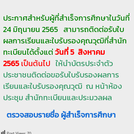
ป
ประกาศสำหรับผู้ที่สำเร็จการศึกษาในวันที่
ร
ะ
24 มิถุนายน 2565 สามารถติดต่อรับใบ
ม
ผลการเรียนและใบรับรองคุณวุฒิที่สำนัก
ว
ล
ทะเบียนได้ตั้งแต่
วันที่ 5 สิงหาคม
ผ
2565
เป็นต้นไป
ให้นำบัตรประจำตัว
ล
ประชาชนติดต่อขอรับใบรับรองผลการ
ม
ห
เรียนและใบรับรองคุณวุฒิ ณ หน้าห้อง
า
ประชุม สำนักทะเบียนและประมวลผล
วิ
ท
ตรวจสอบรายชื่อ ผู้สำเร็จการศึกษา
ย
า
ลั
Post Views:
70