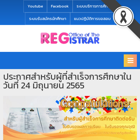
modal-check
Youtube
Facebook
ระบบบริการการศึกษา
ระบบรับสมัครนักศึกษา
แนวปฏิบัติการขอสอบ
Office
สำ
of
นั
the
ก
Registrar
Chiang
ท
mai
ประกาศสำหรับผู้ที่สำเร็จการศึกษาใน
ะ
Rajabhat
วันที่ 24 มิถุนายน 2565
University
เ
บี
ย
น
แ
ล
ะ