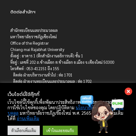
ติดต่อสำนักฯ
สำนักทะเบียนและประมวลผล
มหาวิทยาลัยราชภัฏเชียงใหม่
Office of the Registrar
Chiang mai Rajabhat University
ตั้งอยู่ : อาคาร 1 (ตึกสำนักงานอธิการบดี) ชั้น 1
ที่อยู่ : เลขที่ 202 ถ.ช้างเผือก ต.ช้างเผือก อ.เมือง จ.เชียงใหม่ 50300
โทรศัพท์ : 053-412151 ถึง 155
ติดต่อ ฝ่ายบริหารงานทั่วไป : ต่อ 1701
ติดต่อ ฝ่ายงานทะเบียนและประมวลผล : ต่อ 1702
ติดต่อ ฝ่ายบริการการศึกษา : ต่อ 1703
เว็บไซต์นี้ใช้คุ๊กกี้
ติดต่อ ฝ่ายรับเข้าศึกษา : ต่อ 1704
เบอร์มือถือ : 06-4786-8392
เว็บไซต์นี้ใช้คุกกี้เพื่อพัฒนาประสิทธิภาพ และประสบการณ์ที่ดีใน
E-mail : registrar@cmru.ac.th
การใช้เว็บไซต์ของคุณ โดยปฏิบัติตาม
นโยบายคุ้มครองข้อมูลส่วน
บุคคล
มหาวิทยาลัยราชภัฏเชียงใหม่ พ.ศ. 2565 ศึกษาเพิ่มเติม
ได้ที่
อ่านเพิ่มเติม
Copyright © 2022 สำนักทะเบียนและประมวลผล มหาวิทยาลัยราชภัฏเชียงใหม่.
ตัวเลือกเพิ่มเติม
เข้าใจและยอมรับ
developed by Winai Kankhat.