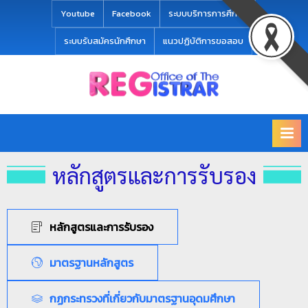
modal-check
Youtube
Facebook
ระบบบริการการศึกษา
ระบบรับสมัครนักศึกษา
แนวปฏิบัติการขอสอบ
Office
สำ
of
นั
the
ก
Registrar
Chiang
ท
mai
หลักสูตรและการรับรอง
ะ
Rajabhat
University
เ
บี
หลักสูตรและการรับรอง
ย
น
มาตรฐานหลักสูตร
แ
ล
กฏกระทรวงที่เกี่ยวกับมาตรฐานอุดมศึกษา
ะ