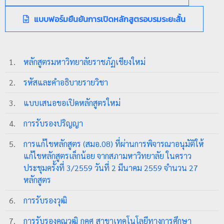
ป
แบบฟอร์มยืนยันการเปิดหลักสูตรอบรมระยะสั้น
ร
ะ
ม
1.
หลักสูตรมหาวิทยาลัยราชภัฏเชียงใหม่
ว
ล
2.
รหัสและคำอธิบายรายวิชา
ผ
3.
แบบเสนอขอเปิดหลักสูตรใหม่
ล
4.
การรับรองปริญญา
ม
ห
5.
การแก้ไขหลักสูตร (สมอ.08) ที่ผ่านการพิจารณาอนุมัติให้
า
แก้ไขหลักสูตรเล็กน้อย จากสภามหาวิทยาลัย ในคราว
วิ
ประชุมครั้งที่ 3/2559 วันที่ 2 มีนาคม 2559 จำนวน 27
ท
หลักสูตร
ย
6.
การรับรองวุฒิ
า
7.
การรับรองคุณวุฒิ_กคศ_สาขาเทคโนโลยีทางการศึกษา
ลั