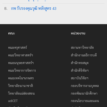
ย
8.
กพ รับรองคุณวุฒิ หลักสูตร 43
ร
า
ช
ภั
คณะ
หน่วยงาน
ฏ
เ
คณะครุศาสตร์
สภามหาวิทยาลัย
ชี
คณะวิทยาศาสตร์ฯ
สำนักงานอธิการบดี
ย
คณะมนุษยศาสตร์ฯ
สำนักหอสมุด
ง
คณะวิทยาการจัดการ
สำนักดิจิทัลฯ
ใ
คณะเทคโนฯเกษตร
สถาบันวิจัยฯ
ห
ม่
วิทยาลัยนานาชาติ
กองบริหารงานบุคคล
วิทยาลัยแม่ฮ่องสอน
กองพัฒนานักศึกษา
adiCET
กองนโยบายและแผน