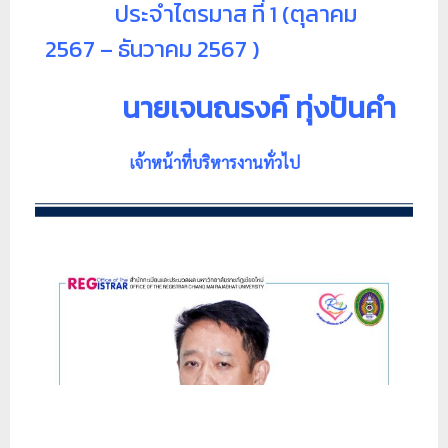
ประจำไตรมาส ที่ 1 (ตุลาคม
2567 – ธันวาคม 2567 )
นายเจนณรงค์ ทุ่งปันคำ
เจ้าหน้าที่บริหารงานทั่วไป