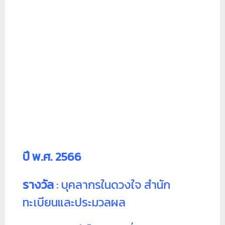
ปี พ.ศ. 2566
รางวัล
: บุคลากรในดวงใจ สำนัก
ทะเบียนและประมวลผล