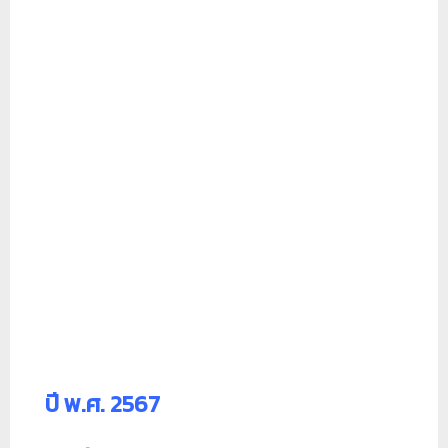
ปี พ.ศ. 2567