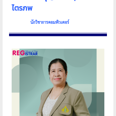
ไตรภพ
นักวิชาการคอมพิวเตอร์