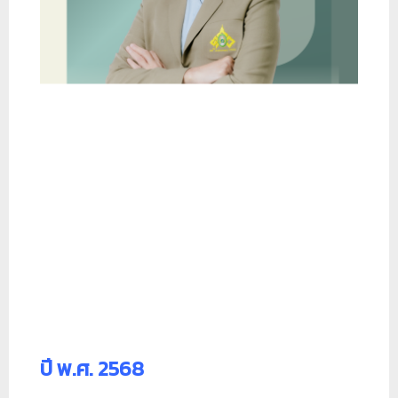
ปี พ.ศ. 2568