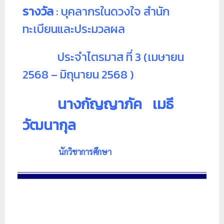
รางวัล
: บุคลากรในดวงใจ สำนัก
ทะเบียนและประมวลผล
ประจำไตรมาส ที่ 3 (เมษายน
2568 – มิถุนายน 2568 )
นางกัญญาภัค เมธี
วัฒนากุล
นักวิชาการศึกษา