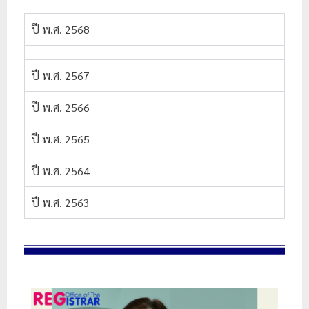
ป
ปี พ.ศ. 2568
ร
ะ
ม
ปี พ.ศ. 2567
ว
ปี พ.ศ. 2566
ล
ผ
ปี พ.ศ. 2565
ล
ม
ปี พ.ศ. 2564
ห
ปี พ.ศ. 2563
า
วิ
ท
ย
า
ลั