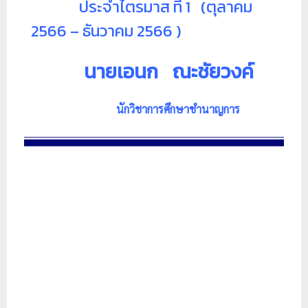
ประจำไตรมาส ที่ 1 (ตุลาคม
2566 – ธันวาคม 2566 )
นายเอนก ณะชัยวงค์
นักวิชาการศึกษาชำนาญการ