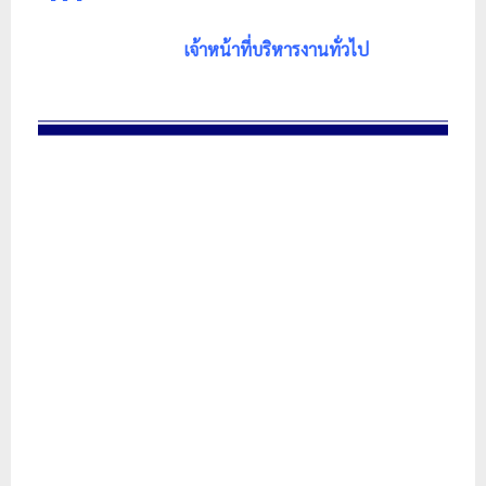
เจ้าหน้าที่บริหารงานทั่วไป