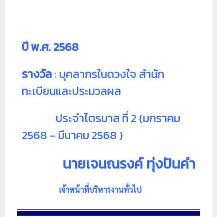
ปี พ.ศ. 2568
รางวัล
: บุคลากรในดวงใจ สำนัก
ทะเบียนและประมวลผล
ประจำไตรมาส ที่ 2 (มกราคม
2568 – มีนาคม 2568 )
นายเจนณรงค์ ทุ่งปันคำ
เจ้าหน้าที่บริหารงานทั่วไป