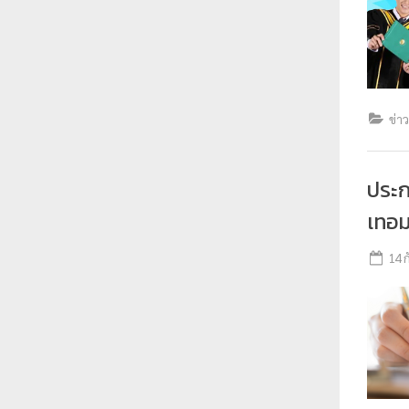
ร
า
ช
ภั
ข่า
ฏ
เ
ชี
ประก
ย
เทอม
ง
ใ
14 
ห
ม่