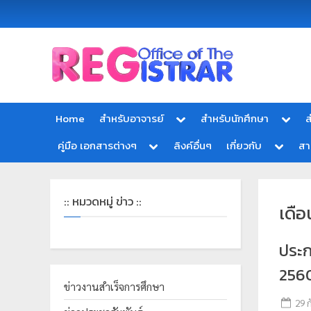
Office
สำ
of
นั
the
ก
Registrar
Home
สำหรับอาจารย์
สำหรับนักศึกษา
ส
Chiang
ท
mai
คู่มือ เอกสารต่างๆ
ลิงค์อื่นๆ
เกี่ยวกับ
ส
ะ
Rajabhat
University
เ
บี
:: หมวดหมู่ ข่าว ::
เดือ
ย
น
ประก
แ
ล
2560
ะ
ข่าวงานสำเร็จการศึกษา
29 
ป