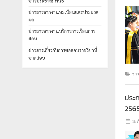
ข่าวประชาสัมพันธ์
ร
ข่าวสารจากงานทะเบียนและประมวล
ะ
ผล
ม
ข่าวสารจากงานบริการการเรียนการ
ว
สอน
ล
ผ
ข่าวสารเกี่ยวกับการขอสอบรายวิชาที่
ขาดสอบ
ล
ม
ข่า
ห
า
วิ
ประก
ท
256
ย
า
15 
ลั
ย