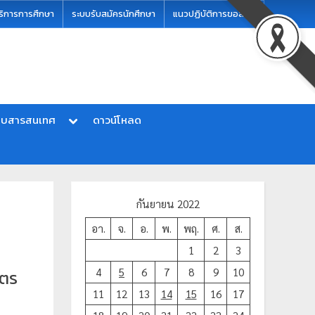
ริการการศึกษา
ระบบรับสมัครนักศึกษา
แนวปฏิบัติการขอสอบ
บบสารสนเทศ
ดาวน์โหลด
กันยายน 2022
อา.
จ.
อ.
พ.
พฤ.
ศ.
ส.
1
2
3
4
5
6
7
8
9
10
ัตร
11
12
13
14
15
16
17