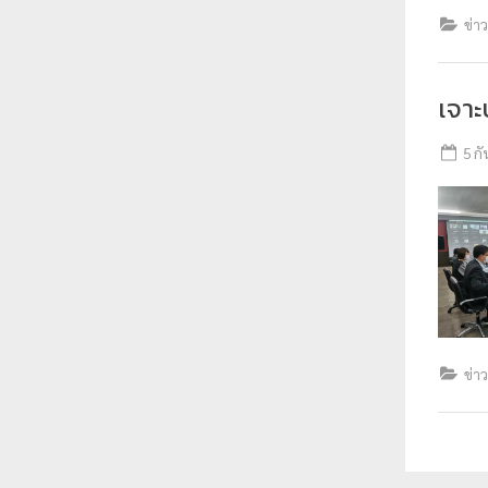
ข่า
เจาะ
5 ก
ข่า