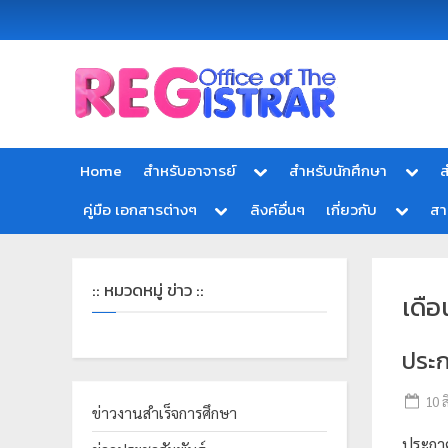
Office
สำ
of
นั
the
ก
Registrar
Home
สำหรับอาจารย์
สำหรับนักศึกษา
ส
Chiang
ท
mai
คู่มือ เอกสารต่างๆ
ลิงค์อื่นๆ
เกี่ยวกับ
ส
ะ
Rajabhat
University
เ
บี
:: หมวดหมู่ ข่าว ::
เดือ
ย
น
ประก
แ
ล
10 
ะ
ข่าวงานสำเร็จการศึกษา
ป
ประกาศ