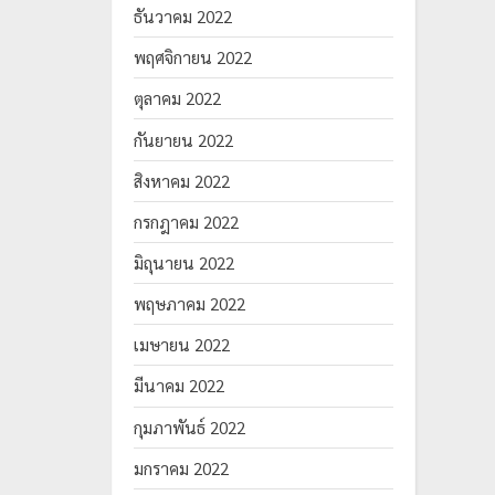
ธันวาคม 2022
พฤศจิกายน 2022
ตุลาคม 2022
กันยายน 2022
สิงหาคม 2022
กรกฎาคม 2022
มิถุนายน 2022
พฤษภาคม 2022
เมษายน 2022
มีนาคม 2022
กุมภาพันธ์ 2022
มกราคม 2022