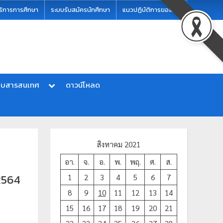
ริการการศึกษา
ระบบรับสมัครนักศึกษา
แนวปฏิบัติการขอสอบ
บบสารสนเทศ
ดาวน์โหลด
สิงหาคม 2021
อา.
จ.
อ.
พ.
พฤ.
ศ.
ส.
 2564
1
2
3
4
5
6
7
8
9
10
11
12
13
14
15
16
17
18
19
20
21