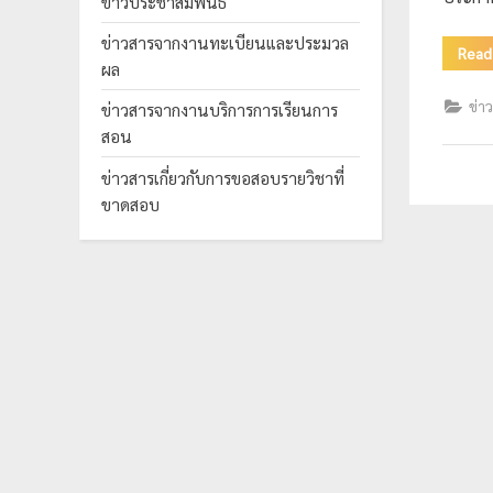
ข่าวประชาสัมพันธ์
ร
ข่าวสารจากงานทะเบียนและประมวล
ะ
Read
ผล
ม
ข่า
ข่าวสารจากงานบริการการเรียนการ
ว
สอน
ล
ผ
ข่าวสารเกี่ยวกับการขอสอบรายวิชาที่
ขาดสอบ
ล
ม
ห
า
วิ
ท
ย
า
ลั
ย