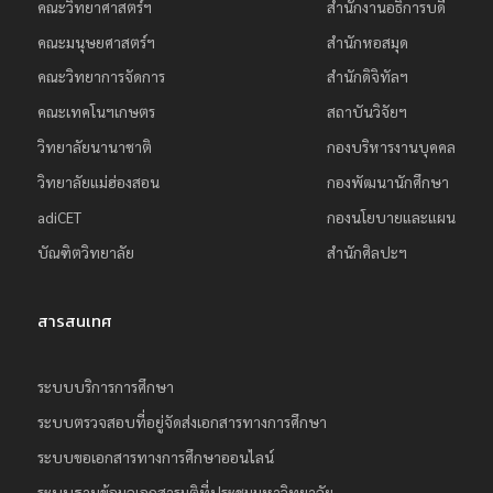
คณะวิทยาศาสตร์ฯ
สำนักงานอธิการบดี
คณะมนุษยศาสตร์ฯ
สำนักหอสมุด
คณะวิทยาการจัดการ
สำนักดิจิทัลฯ
คณะเทคโนฯเกษตร
สถาบันวิจัยฯ
วิทยาลัยนานาชาติ
กองบริหารงานบุคคล
วิทยาลัยแม่ฮ่องสอน
กองพัฒนานักศึกษา
adiCET
กองนโยบายและแผน
บัณฑิตวิทยาลัย
สำนักศิลปะฯ
สารสนเทศ
ระบบบริการการศึกษา
ระบบตรวจสอบที่อยู่จัดส่งเอกสารทางการศึกษา
ระบบขอเอกสารทางการศึกษาออนไลน์
ระบบฐานข้อมูลเอกสารมติที่ประชุมมหาวิทยาลัย