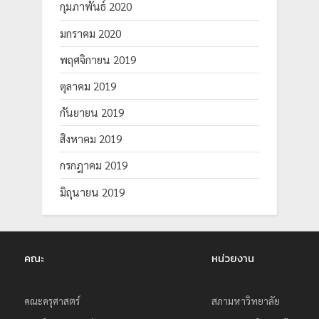
กุมภาพันธ์ 2020
มกราคม 2020
พฤศจิกายน 2019
ตุลาคม 2019
กันยายน 2019
สิงหาคม 2019
กรกฎาคม 2019
มิถุนายน 2019
คณะ
หน่วยงาน
คณะครุศาสตร์
สภามหาวิทยาลัย