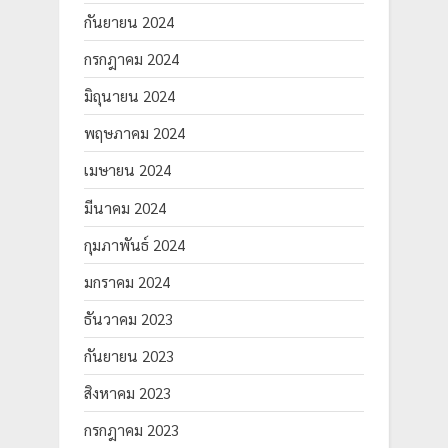
กันยายน 2024
กรกฎาคม 2024
มิถุนายน 2024
พฤษภาคม 2024
เมษายน 2024
มีนาคม 2024
กุมภาพันธ์ 2024
มกราคม 2024
ธันวาคม 2023
กันยายน 2023
สิงหาคม 2023
กรกฎาคม 2023