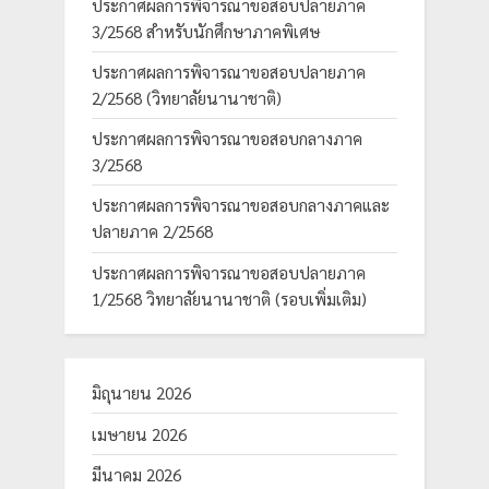
ประกาศผลการพิจารณาขอสอบปลายภาค
3/2568 สำหรับนักศึกษาภาคพิเศษ
ประกาศผลการพิจารณาขอสอบปลายภาค
2/2568 (วิทยาลัยนานาชาติ)
ประกาศผลการพิจารณาขอสอบกลางภาค
3/2568
ประกาศผลการพิจารณาขอสอบกลางภาคและ
ปลายภาค 2/2568
ประกาศผลการพิจารณาขอสอบปลายภาค
1/2568 วิทยาลัยนานาชาติ (รอบเพิ่มเติม)
มิถุนายน 2026
เมษายน 2026
มีนาคม 2026