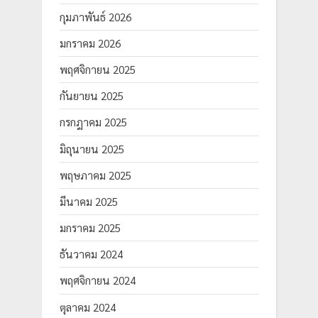
กุมภาพันธ์ 2026
มกราคม 2026
พฤศจิกายน 2025
กันยายน 2025
กรกฎาคม 2025
มิถุนายน 2025
พฤษภาคม 2025
มีนาคม 2025
มกราคม 2025
ธันวาคม 2024
พฤศจิกายน 2024
ตุลาคม 2024