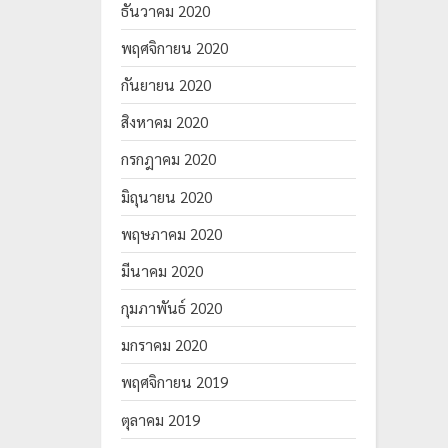
ธันวาคม 2020
พฤศจิกายน 2020
กันยายน 2020
สิงหาคม 2020
กรกฎาคม 2020
มิถุนายน 2020
พฤษภาคม 2020
มีนาคม 2020
กุมภาพันธ์ 2020
มกราคม 2020
พฤศจิกายน 2019
ตุลาคม 2019