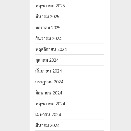
พฤษภาคม 2025
มีนาคม 2025
มกราคม 2025
ธันวาคม 2024
พฤศจิกายน 2024
ตุลาคม 2024
กันยายน 2024
กรกฎาคม 2024
มิถุนายน 2024
พฤษภาคม 2024
เมษายน 2024
มีนาคม 2024