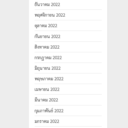
ธันวาคม 2022
พฤศจิกายน 2022
ตุลาคม 2022
กันยายน 2022
สิงหาคม 2022
กรกฎาคม 2022
มิถุนายน 2022
พฤษภาคม 2022
เมษายน 2022
มีนาคม 2022
กุมภาพันธ์ 2022
มกราคม 2022