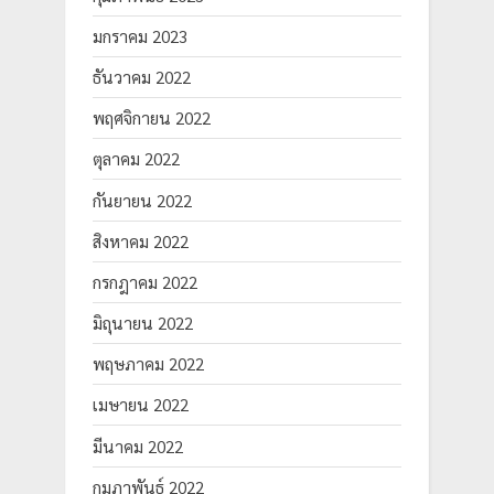
มกราคม 2023
ธันวาคม 2022
พฤศจิกายน 2022
ตุลาคม 2022
กันยายน 2022
สิงหาคม 2022
กรกฎาคม 2022
มิถุนายน 2022
พฤษภาคม 2022
เมษายน 2022
มีนาคม 2022
กุมภาพันธ์ 2022