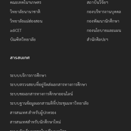
คณะเทคโนฯเกษตร
สถาบันวิจัยฯ
วิทยาลัยนานาชาติ
กองบริหารงานบุคคล
วิทยาลัยแม่ฮ่องสอน
กองพัฒนานักศึกษา
adiCET
กองนโยบายและแผน
บัณฑิตวิทยาลัย
สำนักศิลปะฯ
สารสนเทศ
ระบบบริการการศึกษา
ระบบตรวจสอบที่อยู่จัดส่งเอกสารทางการศึกษา
ระบบขอเอกสารทางการศึกษาออนไลน์
ระบบฐานข้อมูลเอกสารมติที่ประชุมมหาวิทยาลัย
สารสนเทศ สำหรับผู้ปกครอง
สารสนเทศสำหรับนักศึกษาใหม่
ระบบจัดเก็บการขอใบปริญญาบัตร