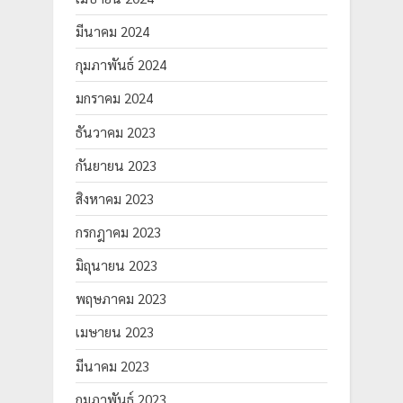
มีนาคม 2024
กุมภาพันธ์ 2024
มกราคม 2024
ธันวาคม 2023
กันยายน 2023
สิงหาคม 2023
กรกฎาคม 2023
มิถุนายน 2023
พฤษภาคม 2023
เมษายน 2023
มีนาคม 2023
กุมภาพันธ์ 2023