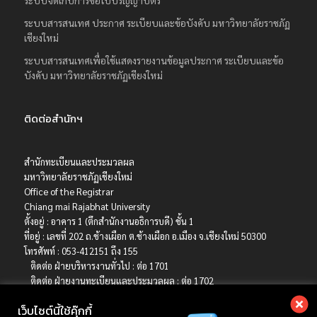
ระบบสารสนเทศ ประกาศ ระเบียบและข้อบังคับ มหาวิทยาลัยราชภัฏ
เชียงใหม่
ระบบสารสนเทศเพื่อใช้แสดงรายงานข้อมูลประกาศ ระเบียบและข้อ
บังคับ มหาวิทยาลัยราชภัฏเชียงใหม่
ติดต่อสำนักฯ
สำนักทะเบียนและประมวลผล
มหาวิทยาลัยราชภัฏเชียงใหม่
Office of the Registrar
Chiang mai Rajabhat University
ตั้งอยู่ : อาคาร 1 (ตึกสำนักงานอธิการบดี) ชั้น 1
ที่อยู่ : เลขที่ 202 ถ.ช้างเผือก ต.ช้างเผือก อ.เมือง จ.เชียงใหม่ 50300
โทรศัพท์ : 053-412151 ถึง 155
ติดต่อ ฝ่ายบริหารงานทั่วไป : ต่อ 1701
ติดต่อ ฝ่ายงานทะเบียนและประมวลผล : ต่อ 1702
ติดต่อ ฝ่ายบริการการศึกษา : ต่อ 1703
เว็บไซต์นี้ใช้คุ๊กกี้
ติดต่อ ฝ่ายรับเข้าศึกษา : ต่อ 1704