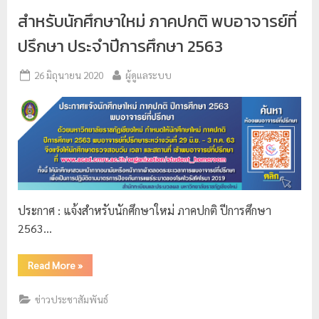
ย
สำหรับนักศึกษาใหม่ ภาคปกติ พบอาจารย์ที่
ร
ปรึกษา ประจำปีการศึกษา 2563
า
26 มิถุนายน 2020
ผู้ดูแลระบบ
ช
ภั
ฏ
เ
ชี
ย
ง
ประกาศ : แจ้งสำหรับนักศึกษาใหม่ ภาคปกติ ปีการศึกษา
ใ
2563…
ห
ม่
Read More
»
ข่าวประชาสัมพันธ์