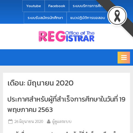
modal-check
Youtube
Facebook
ระบบบริการการศึกษา
ระบบรับสมัครนักศึกษา
แนวปฏิบัติการขอสอบ
Office
สำ
of
นั
the
ก
Registrar
Chiang
ท
mai
ะ
Rajabhat
เดือน:
มิถุนายน 2020
University
เ
บี
ประกาศสำหรับผู้ที่สำเร็จการศึกษาในวันที่ 19
ย
น
พฤษภาคม 2563
แ
26 มิถุนายน 2020
ผู้ดูแลระบบ
ล
ะ