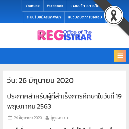
modal-check
Youtube
Facebook
ระบบบริการการศึกษา
ระบบรับสมัครนักศึกษา
แนวปฏิบัติการขอสอบ
Office
สำ
of
นั
the
ก
Registrar
Chiang
ท
mai
ะ
Rajabhat
วัน:
26 มิถุนายน 2020
University
เ
บี
ประกาศสำหรับผู้ที่สำเร็จการศึกษาในวันที่ 19
ย
น
พฤษภาคม 2563
แ
26 มิถุนายน 2020
ผู้ดูแลระบบ
ล
ะ