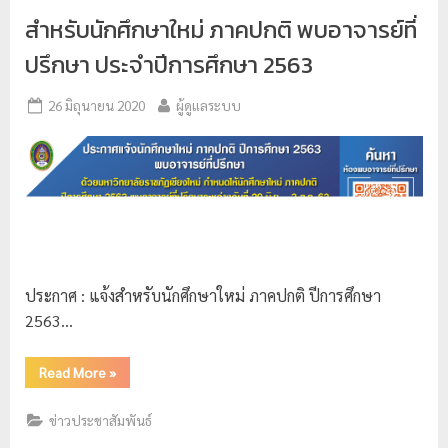
ย
สำหรับนักศึกษาใหม่ ภาคปกติ พบอาจารย์ที่
ร
ปรึกษา ประจำปีการศึกษา 2563
า
26 มิถุนายน 2020
ผู้ดูแลระบบ
ช
ภั
ฏ
เ
ชี
ย
ง
ประกาศ : แจ้งสำหรับนักศึกษาใหม่ ภาคปกติ ปีการศึกษา
ใ
2563…
ห
ม่
Read More
»
ข่าวประชาสัมพันธ์