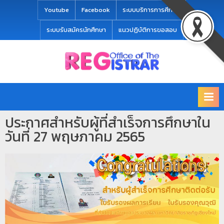
modal-check
Youtube
Facebook
ระบบบริการการศึกษา
ระบบรับสมัครนักศึกษา
แนวปฏิบัติการขอสอบ
Office
สำ
of
นั
the
ก
Registrar
Chiang
ท
mai
ประกาศสำหรับผู้ที่สำเร็จการศึกษาใน
ะ
Rajabhat
วันที่ 27 พฤษภาคม 2565
University
เ
บี
ย
น
แ
ล
ะ