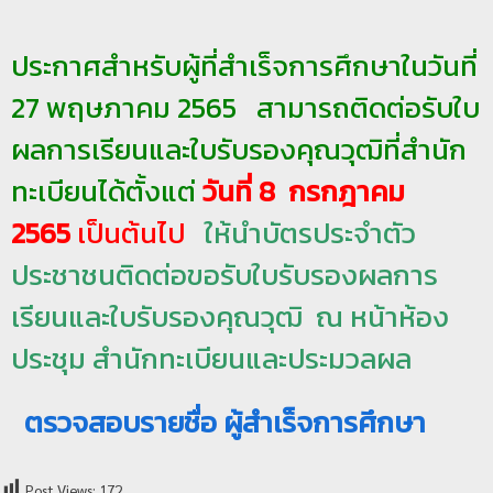
ป
ประกาศสำหรับผู้ที่สำเร็จการศึกษาในวันที่
ร
ะ
27 พฤษภาคม 2565 สามารถติดต่อรับใบ
ม
ผลการเรียนและใบรับรองคุณวุฒิที่สำนัก
ว
ล
ทะเบียนได้ตั้งแต่
วันที่ 8 กรกฎาคม
ผ
2565
เป็นต้นไป
ให้นำบัตรประจำตัว
ล
ประชาชนติดต่อขอรับใบรับรองผลการ
ม
ห
เรียนและใบรับรองคุณวุฒิ ณ หน้าห้อง
า
ประชุม สำนักทะเบียนและประมวลผล
วิ
ท
ตรวจสอบรายชื่อ ผู้สำเร็จการศึกษา
ย
า
ลั
Post Views:
172