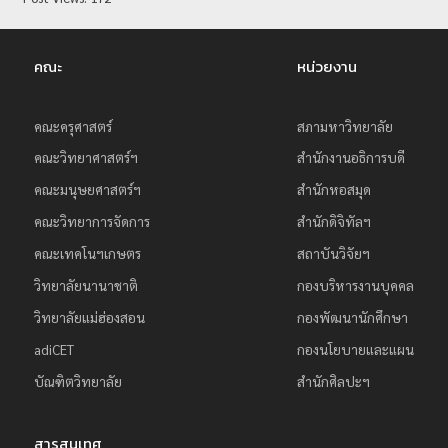
ย
ร
คณะ
หน่วยงาน
า
ช
คณะครุศาสตร์
สภามหาวิทยาลัย
ภั
คณะวิทยาศาสตร์ฯ
สำนักงานอธิการบดี
ฏ
เ
คณะมนุษยศาสตร์ฯ
สำนักหอสมุด
ชี
คณะวิทยาการจัดการ
สำนักดิจิทัลฯ
ย
คณะเทคโนฯเกษตร
สถาบันวิจัยฯ
ง
วิทยาลัยนานาชาติ
กองบริหารงานบุคคล
ใ
วิทยาลัยแม่ฮ่องสอน
กองพัฒนานักศึกษา
ห
adiCET
กองนโยบายและแผน
ม่
บัณฑิตวิทยาลัย
สำนักศิลปะฯ
สารสนเทศ