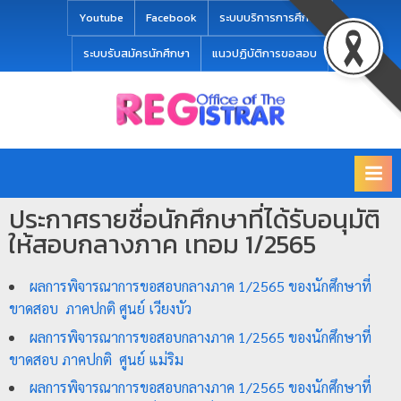
modal-check
Youtube
Facebook
ระบบบริการการศึกษา
ระบบรับสมัครนักศึกษา
แนวปฏิบัติการขอสอบ
Office
สำ
of
นั
the
ก
Registrar
Chiang
ท
mai
ประกาศรายชื่อนักศึกษาที่ได้รับอนุมัติ
ะ
Rajabhat
ให้สอบกลางภาค เทอม 1/2565
University
เ
บี
ผลการพิจารณาการขอสอบกลางภาค 1/2565 ของนักศึกษาที่
ย
ขาดสอบ ภาคปกติ ศูนย์ เวียงบัว
น
ผลการพิจารณาการขอสอบกลางภาค 1/2565 ของนักศึกษาที่
แ
ขาดสอบ ภาคปกติ ศูนย์ แม่ริม
ล
ผลการพิจารณาการขอสอบกลางภาค 1/2565 ของนักศึกษาที่
ะ