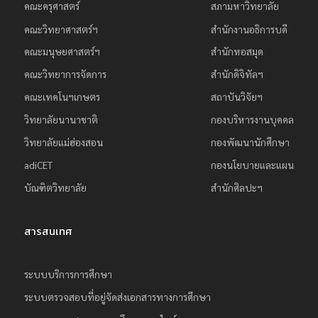
คณะครุศาสตร์
สภามหาวิทยาลัย
ย
คณะวิทยาศาสตร์ฯ
สำนักงานอธิการบดี
ร
คณะมนุษยศาสตร์ฯ
สำนักหอสมุด
า
คณะวิทยาการจัดการ
สำนักดิจิทัลฯ
ช
ภั
คณะเทคโนฯเกษตร
สถาบันวิจัยฯ
ฏ
วิทยาลัยนานาชาติ
กองบริหารงานบุคคล
เ
วิทยาลัยแม่ฮ่องสอน
กองพัฒนานักศึกษา
ชี
adiCET
กองนโยบายและแผน
ย
บัณฑิตวิทยาลัย
สำนักศิลปะฯ
ง
ใ
สารสนเทศ
ห
ม่
ระบบบริการการศึกษา
ระบบตรวจสอบที่อยู่จัดส่งเอกสารทางการศึกษา