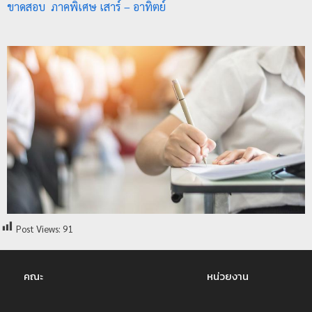
ขาดสอบ ภาคพิเศษ เสาร์ – อาทิตย์
ป
ร
ะ
ม
ว
ล
ผ
ล
ม
ห
า
Post Views:
91
วิ
ท
ย
คณะ
หน่วยงาน
า
ลั