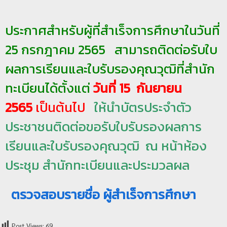
ป
ประกาศสำหรับผู้ที่สำเร็จการศึกษาในวันที่
ร
ะ
25 กรกฎาคม 2565 สามารถติดต่อรับใบ
ม
ผลการเรียนและใบรับรองคุณวุฒิที่สำนัก
ว
ล
ทะเบียนได้ตั้งแต่
วันที่ 15 กันยายน
ผ
2565
เป็นต้นไป
ให้นำบัตรประจำตัว
ล
ประชาชนติดต่อขอรับใบรับรองผลการ
ม
ห
เรียนและใบรับรองคุณวุฒิ ณ หน้าห้อง
า
ประชุม สำนักทะเบียนและประมวลผล
วิ
ท
ตรวจสอบรายชื่อ ผู้สำเร็จการศึกษา
ย
า
ลั
Post Views:
69