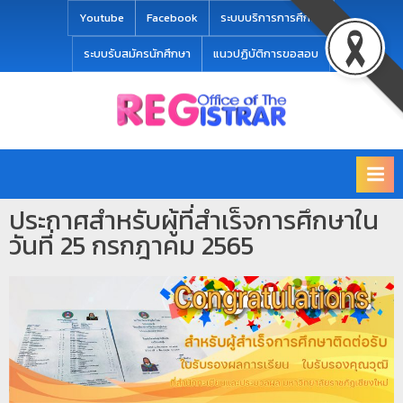
modal-check
Youtube
Facebook
ระบบบริการการศึกษา
ระบบรับสมัครนักศึกษา
แนวปฏิบัติการขอสอบ
Office
สำ
of
นั
the
ก
Registrar
Chiang
ท
mai
ประกาศสำหรับผู้ที่สำเร็จการศึกษาใน
ะ
Rajabhat
วันที่ 25 กรกฎาคม 2565
University
เ
บี
ย
น
แ
ล
ะ