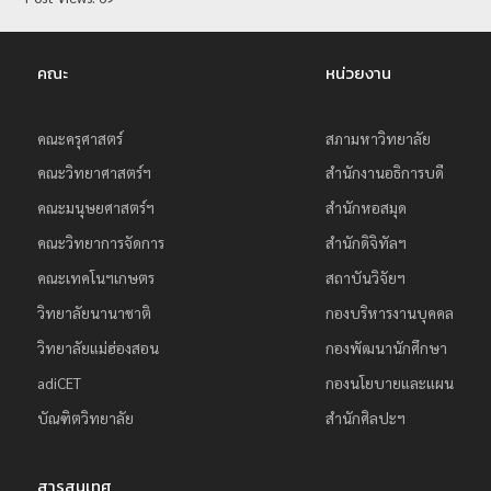
ย
ร
คณะ
หน่วยงาน
า
ช
คณะครุศาสตร์
สภามหาวิทยาลัย
ภั
คณะวิทยาศาสตร์ฯ
สำนักงานอธิการบดี
ฏ
เ
คณะมนุษยศาสตร์ฯ
สำนักหอสมุด
ชี
คณะวิทยาการจัดการ
สำนักดิจิทัลฯ
ย
คณะเทคโนฯเกษตร
สถาบันวิจัยฯ
ง
วิทยาลัยนานาชาติ
กองบริหารงานบุคคล
ใ
วิทยาลัยแม่ฮ่องสอน
กองพัฒนานักศึกษา
ห
adiCET
กองนโยบายและแผน
ม่
บัณฑิตวิทยาลัย
สำนักศิลปะฯ
สารสนเทศ