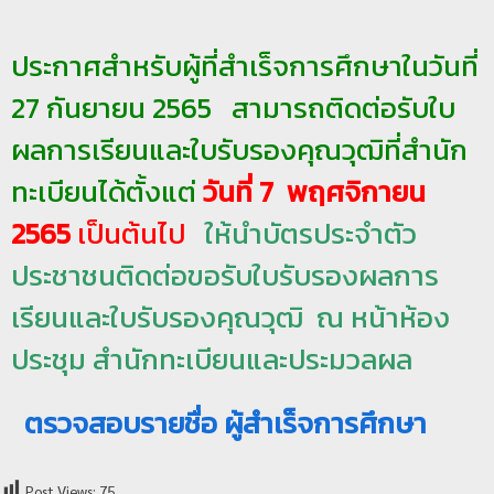
ป
ประกาศสำหรับผู้ที่สำเร็จการศึกษาในวันที่
ร
ะ
27 กันยายน 2565 สามารถติดต่อรับใบ
ม
ผลการเรียนและใบรับรองคุณวุฒิที่สำนัก
ว
ล
ทะเบียนได้ตั้งแต่
วันที่ 7 พฤศจิกายน
ผ
2565
เป็นต้นไป
ให้นำบัตรประจำตัว
ล
ประชาชนติดต่อขอรับใบรับรองผลการ
ม
ห
เรียนและใบรับรองคุณวุฒิ ณ หน้าห้อง
า
ประชุม สำนักทะเบียนและประมวลผล
วิ
ท
ตรวจสอบรายชื่อ ผู้สำเร็จการศึกษา
ย
า
ลั
Post Views:
75