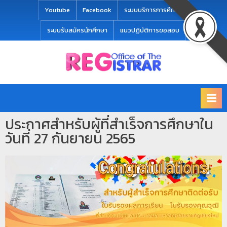
modal-check
Youtube
Facebook
ระบบบริการการศึกษา
ระบบรับสมัครนักศึกษา
แนวปฏิบัติการขอสอบ
Office
สำ
of
นั
the
ก
Registrar
Chiang
ท
mai
ประกาศสำหรับผู้ที่สำเร็จการศึกษาใน
ะ
Rajabhat
วันที่ 27 กันยายน 2565
University
เ
บี
ย
น
แ
ล
ะ