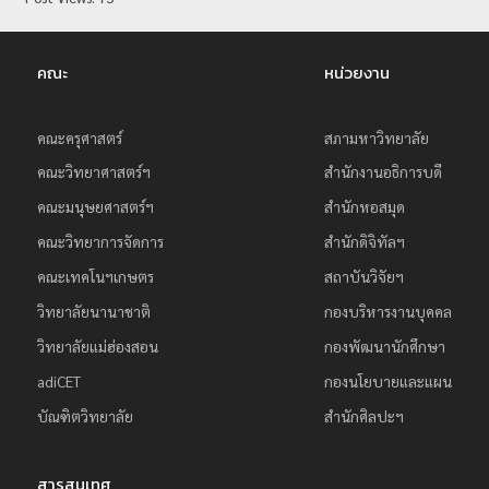
ย
ร
คณะ
หน่วยงาน
า
ช
คณะครุศาสตร์
สภามหาวิทยาลัย
ภั
คณะวิทยาศาสตร์ฯ
สำนักงานอธิการบดี
ฏ
เ
คณะมนุษยศาสตร์ฯ
สำนักหอสมุด
ชี
คณะวิทยาการจัดการ
สำนักดิจิทัลฯ
ย
คณะเทคโนฯเกษตร
สถาบันวิจัยฯ
ง
วิทยาลัยนานาชาติ
กองบริหารงานบุคคล
ใ
วิทยาลัยแม่ฮ่องสอน
กองพัฒนานักศึกษา
ห
adiCET
กองนโยบายและแผน
ม่
บัณฑิตวิทยาลัย
สำนักศิลปะฯ
สารสนเทศ