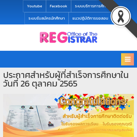
modal-check
Youtube
Facebook
ระบบบริการการศึกษา
ระบบรับสมัครนักศึกษา
แนวปฏิบัติการขอสอบ
Office
สำ
of
นั
the
ก
Registrar
Chiang
ท
mai
ประกาศสำหรับผู้ที่สำเร็จการศึกษาใน
ะ
Rajabhat
วันที่ 26 ตุลาคม 2565
University
เ
บี
ย
น
แ
ล
ะ