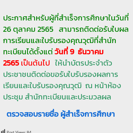
ป
ประกาศสำหรับผู้ที่สำเร็จการศึกษาในวันที่
ร
ะ
26 ตุลาคม 2565 สามารถติดต่อรับใบผล
ม
การเรียนและใบรับรองคุณวุฒิที่สำนัก
ว
ล
ทะเบียนได้ตั้งแต่
วันที่ 9 ธันวาคม
ผ
2565
เป็นต้นไป
ให้นำบัตรประจำตัว
ล
ประชาชนติดต่อขอรับใบรับรองผลการ
ม
ห
เรียนและใบรับรองคุณวุฒิ ณ หน้าห้อง
า
ประชุม สำนักทะเบียนและประมวลผล
วิ
ท
ตรวจสอบรายชื่อ ผู้สำเร็จการศึกษา
ย
า
ลั
Post Views:
84