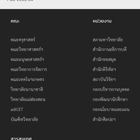
ย
ร
คณะ
หน่วยงาน
า
ช
คณะครุศาสตร์
สภามหาวิทยาลัย
ภั
คณะวิทยาศาสตร์ฯ
สำนักงานอธิการบดี
ฏ
เ
คณะมนุษยศาสตร์ฯ
สำนักหอสมุด
ชี
คณะวิทยาการจัดการ
สำนักดิจิทัลฯ
ย
คณะเทคโนฯเกษตร
สถาบันวิจัยฯ
ง
วิทยาลัยนานาชาติ
กองบริหารงานบุคคล
ใ
วิทยาลัยแม่ฮ่องสอน
กองพัฒนานักศึกษา
ห
adiCET
กองนโยบายและแผน
ม่
บัณฑิตวิทยาลัย
สำนักศิลปะฯ
สารสนเทศ