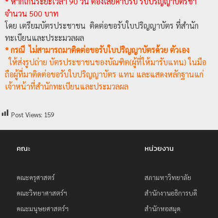
* หากเกินระยะเวลา 90 วัน ต้องเสียค่าปรับ รับปริญญาบัตรช้า
ป
จำนวน 500 บาท
ร
โดย เตรียมบัตรประชาชน ติดต่อขอรับใบปริญญาบัตร ที่สำนัก
ทะเบียนและประะมวลผล
ะ
* กรณี ไม่สามารถมาติดต่อขอรับใบปริญญาบัตรด้วย ตัวเอง
ม
ให้ส่งรูปถ่าย บัตรประชาชนของบัณฑิต(ผู้ที่ให้มารับแทน) ในมือ
ว
ถือผู้ที่มาติดต่อขอรับใบปริญญาบัตร แทน และแสดงหลักฐานแก่
ล
เจ้าหน้าที่สำนักทะเบียนและประมวลผล
ผ
ล
Post Views:
159
ม
ห
า
คณะ
หน่วยงาน
วิ
ท
คณะครุศาสตร์
สภามหาวิทยาลัย
ย
คณะวิทยาศาสตร์ฯ
สำนักงานอธิการบดี
า
คณะมนุษยศาสตร์ฯ
สำนักหอสมุด
ลั