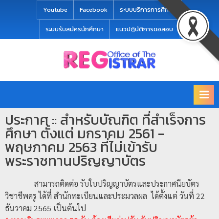
modal-check
Youtube
Facebook
ระบบบริการการศึกษา
ระบบรับสมัครนักศึกษา
แนวปฏิบัติการขอสอบ
Office
สำ
of
นั
the
ก
Registrar
Chiang
ท
mai
ประกาศ :: สำหรับบัณฑิต ที่สำเร็จการ
ะ
Rajabhat
ศึกษา ตั้งแต่ มกราคม 2561 -
University
เ
พฤษภาคม 2563 ที่ไม่เข้ารับ
บี
พระราชทานปริญญาบัตร
ย
น
สามารถติดต่อ รับใบปริญญาบัตรและประกาศนียบัตร
แ
วิชาชีพครู ได้ที่ สำนักทะเบียนและประมวลผล ได้ตั้งแต่ วันที่ 22
ล
ธันวาคม 2565 เป็นต้นไป
ะ