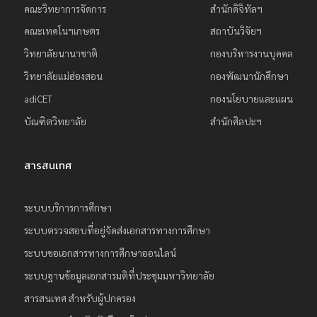
คณะวิทยาการจัดการ
สำนักดิจิทัลฯ
ย
คณะเทคโนฯเกษตร
สถาบันวิจัยฯ
ร
วิทยาลัยนานาชาติ
กองบริหารงานบุคคล
า
ช
วิทยาลัยแม่ฮ่องสอน
กองพัฒนานักศึกษา
ภั
adiCET
กองนโยบายและแผน
ฏ
บัณฑิตวิทยาลัย
สำนักศิลปะฯ
เ
ชี
สารสนเทศ
ย
ง
ระบบบริการการศึกษา
ใ
ระบบตรวจสอบที่อยู่จัดส่งเอกสารทางการศึกษา
ห
ระบบขอเอกสารทางการศึกษาออนไลน์
ม่
ระบบฐานข้อมูลเอกสารมติที่ประชุมมหาวิทยาลัย
สารสนเทศ สำหรับผู้ปกครอง