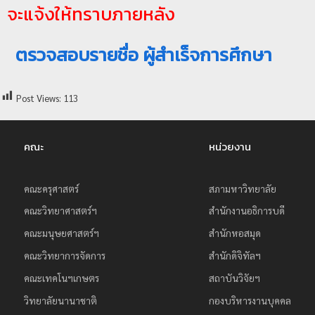
จะแจ้งให้ทราบภายหลัง
ย
ร
ตรวจสอบรายชื่อ ผู้สำเร็จการศึกษา
า
ช
ภั
Post Views:
113
ฏ
เ
คณะ
หน่วยงาน
ชี
ย
คณะครุศาสตร์
สภามหาวิทยาลัย
ง
คณะวิทยาศาสตร์ฯ
สำนักงานอธิการบดี
ใ
ห
คณะมนุษยศาสตร์ฯ
สำนักหอสมุด
ม่
คณะวิทยาการจัดการ
สำนักดิจิทัลฯ
คณะเทคโนฯเกษตร
สถาบันวิจัยฯ
วิทยาลัยนานาชาติ
กองบริหารงานบุคคล