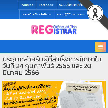
modal-check
Youtube
Facebook
ระบบบริการการศึกษา
ระบบรับสมัครนักศึกษา
แนวปฏิบัติการขอสอบ
Office
สำ
of
นั
the
ก
Registrar
Chiang
ท
mai
ประกาศสำหรับผู้ที่สำเร็จการศึกษาใน
ะ
Rajabhat
วันที่ 24 กุมภาพันธ์ 2566 และ 20
University
เ
มีนาคม 2566
บี
ย
น
แ
ล
ะ