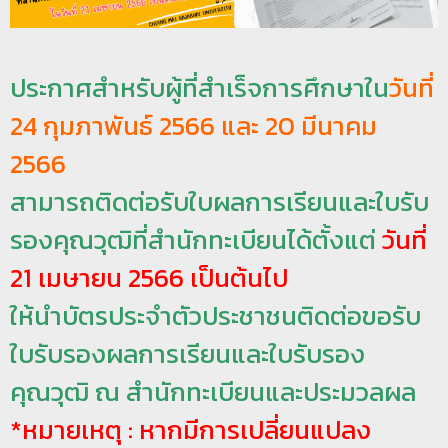
ป
ร
ประกาศสำหรับผู้ที่สำเร็จการศึกษาใน
วันที่
ะ
ม
24 กุมภาพันธ์ 2566 และ 20 มีนาคม
ว
2566
ล
ผ
สามารถติดต่อรับใบผลการเรียนและใบรับ
ล
รองคุณวุฒิที่สำนักทะเบียนได้ตั้งแต่
วันที่
ม
21 เมษายน 2566 เป็นต้นไป
ห
า
ให้นำบัตรประจำตัวประชาชนติดต่อขอรับ
วิ
ใบรับรองผลการเรียนและใบรับรอง
ท
คุณวุฒิ ณ สำนักทะเบียนและประมวลผล
ย
า
*หมายเหตุ : หากมีการเปลี่ยนแปลง
ลั