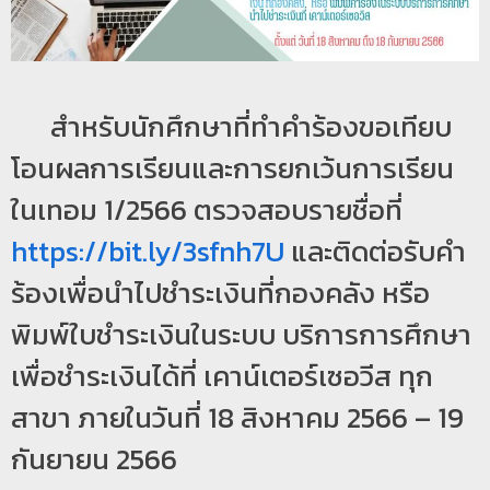
ป
ร
ะ
สำหรับนักศึกษาที่ทำคำร้องขอเทียบ
ม
ว
โอนผลการเรียนและการยกเว้นการเรียน
ล
ในเทอม 1/2566 ตรวจสอบรายชื่อที่
ผ
ล
https://bit.ly/3sfnh7U
และติดต่อรับคำ
ม
ร้องเพื่อนำไปชำระเงินที่กองคลัง หรือ
ห
พิมพ์ใบชำระเงินในระบบ บริการการศึกษา
า
วิ
เพื่อชำระเงินได้ที่ เคาน์เตอร์เซอวีส ทุก
ท
สาขา ภายในวันที่ 18 สิงหาคม 2566 – 19
ย
กันยายน 2566
า
ลั