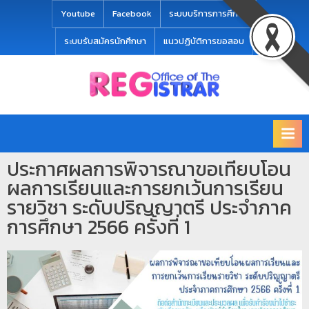
modal-check
Youtube
Facebook
ระบบบริการการศึกษา
ระบบรับสมัครนักศึกษา
แนวปฏิบัติการขอสอบ
Office
สำ
of
นั
the
ก
Registrar
Chiang
ท
mai
ประกาศผลการพิจารณาขอเทียบโอน
ะ
Rajabhat
ผลการเรียนและการยกเว้นการเรียน
University
เ
รายวิชา ระดับปริญญาตรี ประจำภาค
บี
การศึกษา 2566 ครั้งที่ 1
ย
น
แ
ล
ะ