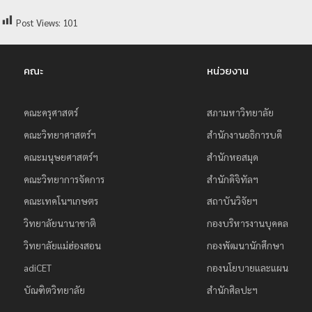
ย
Post Views:
101
ร
า
คณะ
หน่วยงาน
ช
ภั
ฏ
คณะครุศาสตร์
สภามหาวิทยาลัย
เ
คณะวิทยาศาสตร์ฯ
สำนักงานอธิการบดี
ชี
คณะมนุษยศาสตร์ฯ
สำนักหอสมุด
ย
คณะวิทยาการจัดการ
สำนักดิจิทัลฯ
ง
คณะเทคโนฯเกษตร
สถาบันวิจัยฯ
ใ
วิทยาลัยนานาชาติ
กองบริหารงานบุคคล
ห
วิทยาลัยแม่ฮ่องสอน
กองพัฒนานักศึกษา
ม่
adiCET
กองนโยบายและแผน
บัณฑิตวิทยาลัย
สำนักศิลปะฯ