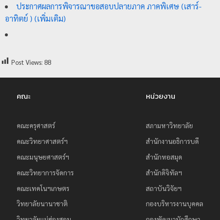
ประกาศผลการพิจารณาขอสอบปลายภาค ภาคพิเศษ (เสาร์-
ป
อาทิตย์ ) (เพิ่มเติม)
ร
ะ
ม
Post Views:
88
ว
ล
ผ
คณะ
หน่วยงาน
ล
ม
คณะครุศาสตร์
สภามหาวิทยาลัย
ห
คณะวิทยาศาสตร์ฯ
สำนักงานอธิการบดี
า
คณะมนุษยศาสตร์ฯ
สำนักหอสมุด
วิ
คณะวิทยาการจัดการ
สำนักดิจิทัลฯ
ท
คณะเทคโนฯเกษตร
สถาบันวิจัยฯ
ย
า
วิทยาลัยนานาชาติ
กองบริหารงานบุคคล
ลั
วิทยาลัยแม่ฮ่องสอน
กองพัฒนานักศึกษา