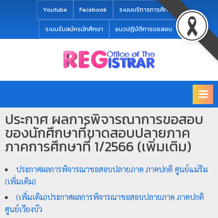
modal-check
Youtube
Facebook
ระบบบริการการศึกษา
ระบบรับสมัครนักศึกษา
แนวปฏิบัติการขอสอบ
Office
สำ
of
นั
the
ก
Registrar
Chiang
ท
mai
ประกาศ ผลการพิจารณาการขอสอบ
ะ
Rajabhat
ของนักศึกษาที่ขาดสอบปลายภาค
University
เ
ภาคการศึกษาที่ 1/2566 (เพิ่มเติม)
บี
ย
ประกาศผลการพิจารณาขอสอบปลายภาค ภาคปกติ ศูนย์แม่ริม
น
(เพิ่มเติม)
แ
(เพิ่มเติม)ประกาศผลการพิจารณาขอสอบปลายภาค ภาคปกติ
ล
ศูนย์เวียงบัว
ะ