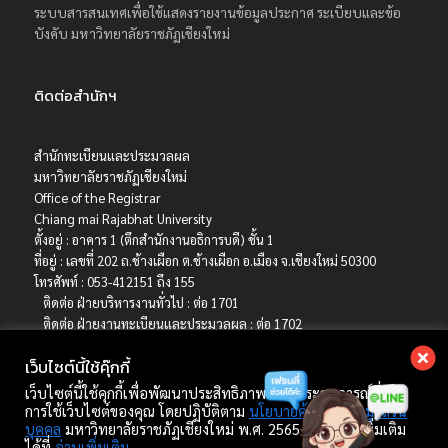
ระบบสารสนเทศเพื่อใช้แสดงรายงานข้อมูลประกาศ ระเบียบและข้อ
บังคับ มหาวิทยาลัยราชภัฏเชียงใหม่
ติดต่อสำนักฯ
สำนักทะเบียนและประมวลผล
มหาวิทยาลัยราชภัฏเชียงใหม่
Office of the Registrar
Chiang mai Rajabhat University
ตั้งอยู่ : อาคาร 1 (ตึกสำนักงานอธิการบดี) ชั้น 1
ที่อยู่ : เลขที่ 202 ถ.ช้างเผือก ต.ช้างเผือก อ.เมือง จ.เชียงใหม่ 50300
โทรศัพท์ : 053-412151 ถึง 155
ติดต่อ ฝ่ายบริหารงานทั่วไป : ต่อ 1701
ติดต่อ ฝ่ายงานทะเบียนและประมวลผล : ต่อ 1702
ติดต่อ ฝ่ายบริการการศึกษา : ต่อ 1703
เว็บไซต์นี้ใช้คุ๊กกี้
ติดต่อ ฝ่ายรับเข้าศึกษา : ต่อ 1704
เบอร์มือถือ : 06-4786-8392
เว็บไซต์นี้ใช้คุกกี้เพื่อพัฒนาประสิทธิภาพ และประสบการณ์ที่ดีใน
E-mail : registrar@cmru.ac.th
การใช้เว็บไซต์ของคุณ โดยปฏิบัติตาม
นโยบายคุ้มครองข้อมูลส่วน
บุคคล
มหาวิทยาลัยราชภัฏเชียงใหม่ พ.ศ. 2565 ศึกษาเพิ่มเติม
ได้ที่
อ่านเพิ่มเติม