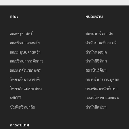
ย
ร
คณะ
หน่วยงาน
า
ช
คณะครุศาสตร์
สภามหาวิทยาลัย
ภั
คณะวิทยาศาสตร์ฯ
สำนักงานอธิการบดี
ฏ
คณะมนุษยศาสตร์ฯ
สำนักหอสมุด
เ
คณะวิทยาการจัดการ
สำนักดิจิทัลฯ
ชี
คณะเทคโนฯเกษตร
สถาบันวิจัยฯ
ย
ง
วิทยาลัยนานาชาติ
กองบริหารงานบุคคล
ใ
วิทยาลัยแม่ฮ่องสอน
กองพัฒนานักศึกษา
ห
adiCET
กองนโยบายและแผน
ม่
บัณฑิตวิทยาลัย
สำนักศิลปะฯ
สารสนเทศ