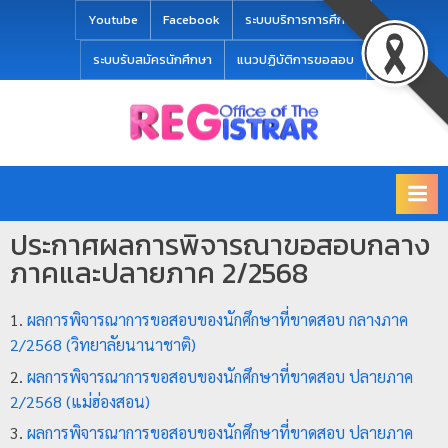
modal-check
Youtube
Facebook
ระบบบริการการศึกษา
ระบบรับสมัครนักศึกษา
แนวปฏิบัติการขอสอบ
Office
สำ
of
นั
the
ก
Registrar
Chiang
ท
mai
ประกาศผลการพิจารณาขอสอบกลาง
ะ
Rajabhat
ภาคและปลายภาค 2/2568
University
เ
บี
ผลการพิจารณาการขอสอบของนักศึกษาที่ขาดสอบ กลางภาค
ย
2/2568 (วิทยาลัยนานาชาติ)
น
ผลการพิจารณาการขอสอบของนักศึกษาที่ขาดสอบ ปลายภาค
แ
2/2568 (แม่ฮ่องสอน)
ล
ผลการพิจารณาการขอสอบของนักศึกษาที่ขาดสอบ ปลายภาค
ะ