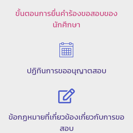
ป
ขั้นตอนการยื่นคำร้องขอสอบของ
ร
นักศึกษา
ะ
ม
ว
ล
ผ
ล
ปฏิทินการขออนุญาตสอบ
ม
ห
า
วิ
ท
ข้อกฏหมายที่เกี่ยวข้องเกี่ยวกับการขอ
ย
า
สอบ
ลั