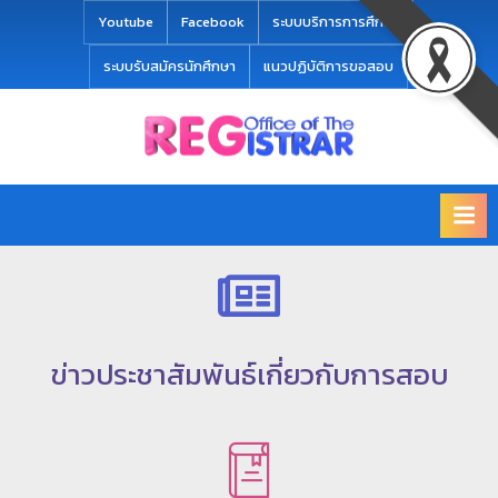
modal-check
Youtube
Facebook
ระบบบริการการศึกษา
ระบบรับสมัครนักศึกษา
แนวปฏิบัติการขอสอบ
Office
สำ
of
นั
the
ก
Registrar
Chiang
ท
mai
ะ
Rajabhat
University
เ
บี
ข่าวประชาสัมพันธ์เกี่ยวกับการสอบ
ย
น
แ
ล
ะ