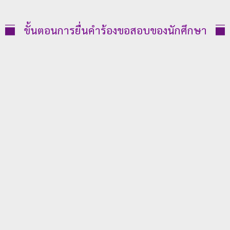
ย
ร
ขั้นตอนการยื่นคำร้องขอสอบของนักศึกษา
า
ช
ภั
ฏ
เ
ชี
ย
ง
ใ
ห
ม่