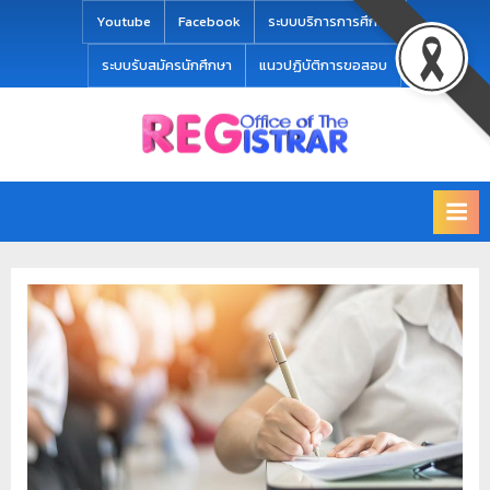
modal-check
Youtube
Facebook
ระบบบริการการศึกษา
ระบบรับสมัครนักศึกษา
แนวปฏิบัติการขอสอบ
Office
สำ
of
นั
the
ก
Registrar
Chiang
ท
mai
ะ
Rajabhat
University
เ
บี
ย
น
แ
ล
ะ