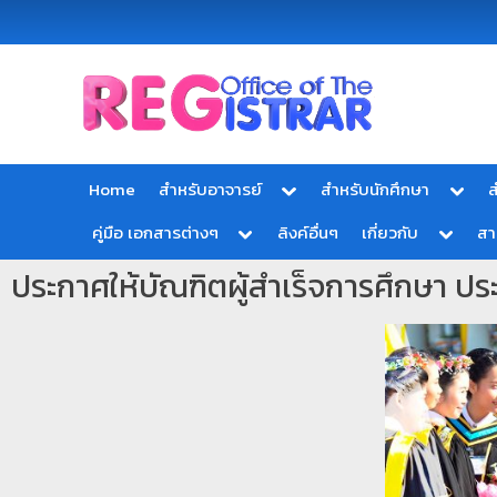
Office
สำ
of
นั
the
ก
Registrar
Home
สำหรับอาจารย์
สำหรับนักศึกษา
ส
Chiang
ท
mai
คู่มือ เอกสารต่างๆ
ลิงค์อื่นๆ
เกี่ยวกับ
ส
ะ
Rajabhat
University
เ
ประกาศให้บัณฑิตผู้สำเร็จการศึกษา 
บี
ย
น
แ
ล
ะ
ป