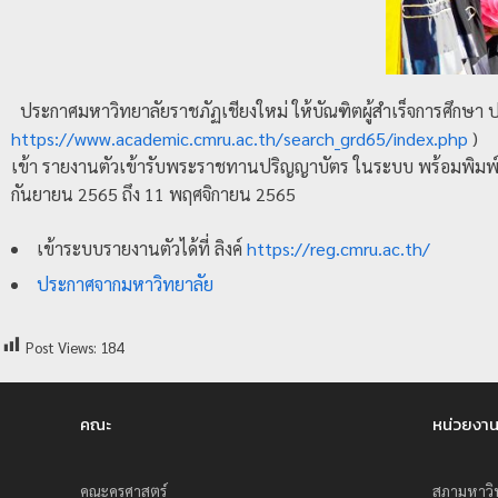
ร
ะ
ม
ประกาศมหาวิทยาลัยราชภัฏเชียงใหม่ ให้บัณฑิตผู้สำเร็จการศึกษา ป
ว
https://www.academic.cmru.ac.th/search_grd65/index.php
)
ล
เข้า รายงานตัวเข้ารับพระราชทานปริญญาบัตร ในระบบ พร้อมพิมพ์ใบแ
ผ
กันยายน 2565 ถึง 11 พฤศจิกายน 2565
ล
ม
เข้าระบบรายงานตัวได้ที่ ลิงค์
https://reg.cmru.ac.th/
ห
ประกาศจากมหาวิทยาลัย
า
วิ
Post Views:
184
ท
ย
คณะ
หน่วยงา
า
ลั
ย
คณะครุศาสตร์
สภามหาวิ