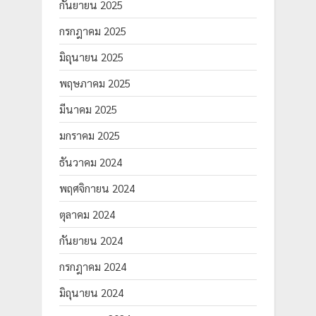
กันยายน 2025
กรกฎาคม 2025
มิถุนายน 2025
พฤษภาคม 2025
มีนาคม 2025
มกราคม 2025
ธันวาคม 2024
พฤศจิกายน 2024
ตุลาคม 2024
กันยายน 2024
กรกฎาคม 2024
มิถุนายน 2024