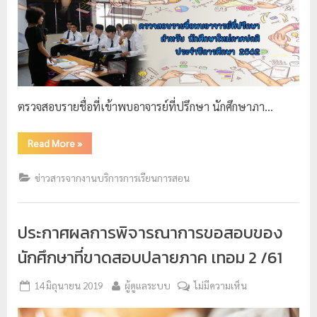
ป
ร
ะ
ม
ว
ตรวจสอบรายชื่อที่เข้าพบอาจารย์ที่ปรึกษา นักศึกษาภา…
ล
ผ
Read More
»
ล
ม
ข่าวสารจากงานบริการการเรียนการสอน
ห
า
ประกาศผลการพิจารณาการขอสอบของ
วิ
นักศึกษาที่ขาดสอบปลายภาค เทอม 2 /61
ท
ย
14 มิถุนายน 2019
ผู้ดูแลระบบ
ไม่มีความเห็น
า
ลั