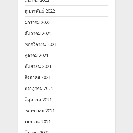
มีนาคม 2022
กุมภาพันธ์ 2022
มกราคม 2022
ธันวาคม 2021
พฤศจิกายน 2021
ตุลาคม 2021
กันยายน 2021
สิงหาคม 2021
กรกฎาคม 2021
มิถุนายน 2021
พฤษภาคม 2021
เมษายน 2021
มีนาคม 2021