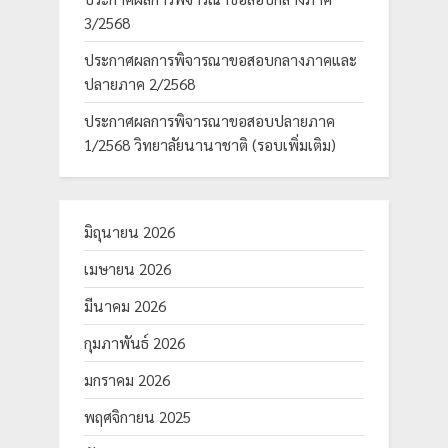
3/2568
ประกาศผลการพิจารณาขอสอบกลางภาคและ
ปลายภาค 2/2568
ประกาศผลการพิจารณาขอสอบปลายภาค
1/2568 วิทยาลัยนานาชาติ (รอบเพิ่มเติม)
มิถุนายน 2026
เมษายน 2026
มีนาคม 2026
กุมภาพันธ์ 2026
มกราคม 2026
พฤศจิกายน 2025