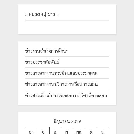
:: หมวดหมู่ ข่าว ::
ข่าวงานสำเร็จการศึกษา
ข่าวประชาสัมพันธ์
ข่าวสารจากงานทะเบียนและประมวลผล
ข่าวสารจากงานบริการการเรียนการสอน
ข่าวสารเกี่ยวกับการขอสอบรายวิชาที่ขาดสอบ
มิถุนายน 2019
อา.
จ.
อ.
พ.
พฤ.
ศ.
ส.