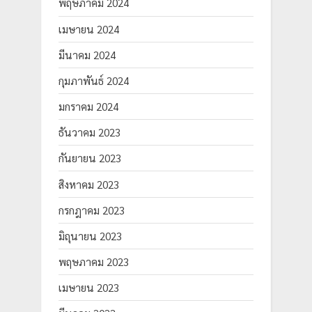
พฤษภาคม 2024
เมษายน 2024
มีนาคม 2024
กุมภาพันธ์ 2024
มกราคม 2024
ธันวาคม 2023
กันยายน 2023
สิงหาคม 2023
กรกฎาคม 2023
มิถุนายน 2023
พฤษภาคม 2023
เมษายน 2023