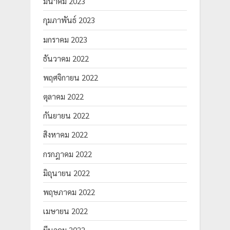
มีนาคม 2023
กุมภาพันธ์ 2023
มกราคม 2023
ธันวาคม 2022
พฤศจิกายน 2022
ตุลาคม 2022
กันยายน 2022
สิงหาคม 2022
กรกฎาคม 2022
มิถุนายน 2022
พฤษภาคม 2022
เมษายน 2022