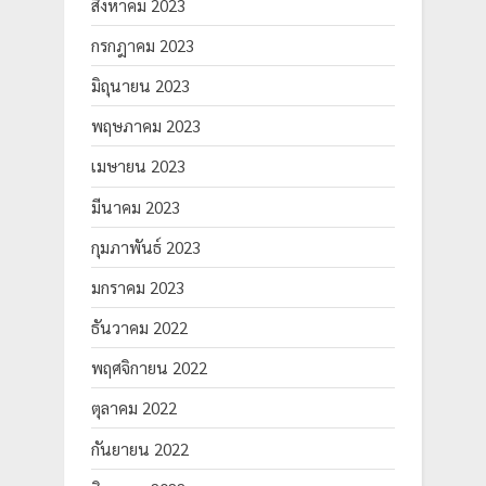
สิงหาคม 2023
กรกฎาคม 2023
มิถุนายน 2023
พฤษภาคม 2023
เมษายน 2023
มีนาคม 2023
กุมภาพันธ์ 2023
มกราคม 2023
ธันวาคม 2022
พฤศจิกายน 2022
ตุลาคม 2022
กันยายน 2022