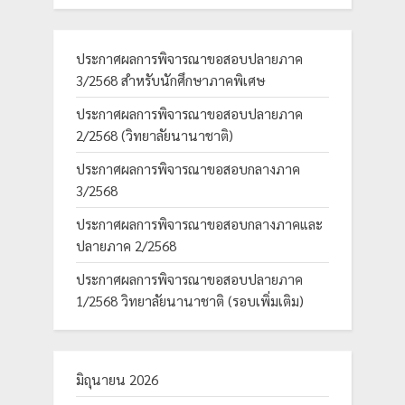
ประกาศผลการพิจารณาขอสอบปลายภาค
3/2568 สำหรับนักศึกษาภาคพิเศษ
ประกาศผลการพิจารณาขอสอบปลายภาค
2/2568 (วิทยาลัยนานาชาติ)
ประกาศผลการพิจารณาขอสอบกลางภาค
3/2568
ประกาศผลการพิจารณาขอสอบกลางภาคและ
ปลายภาค 2/2568
ประกาศผลการพิจารณาขอสอบปลายภาค
1/2568 วิทยาลัยนานาชาติ (รอบเพิ่มเติม)
มิถุนายน 2026