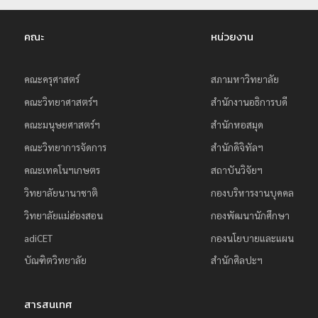
คณะ
หน่วยงาน
คณะครุศาสตร์
สภามหาวิทยาลัย
คณะวิทยาศาสตร์ฯ
สำนักงานอธิการบดี
คณะมนุษยศาสตร์ฯ
สำนักหอสมุด
คณะวิทยาการจัดการ
สำนักดิจิทัลฯ
คณะเทคโนฯเกษตร
สถาบันวิจัยฯ
วิทยาลัยนานาชาติ
กองบริหารงานบุคคล
วิทยาลัยแม่ฮ่องสอน
กองพัฒนานักศึกษา
adiCET
กองนโยบายและแผน
บัณฑิตวิทยาลัย
สำนักศิลปะฯ
สารสนเทศ