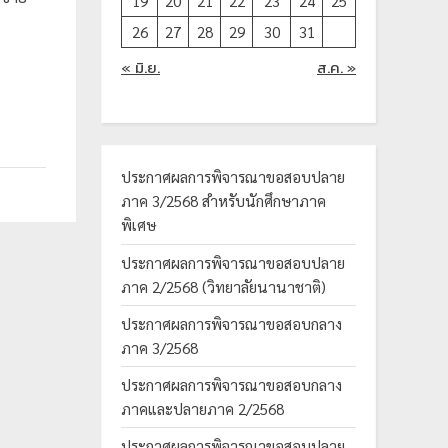
19
20
21
22
23
24
25
26
27
28
29
30
31
« มิ.ย.
ส.ค. »
ประกาศผลการพิจารณาขอสอบปลาย
ภาค 3/2568 สำหรับนักศึกษาภาค
พิเศษ
ประกาศผลการพิจารณาขอสอบปลาย
ภาค 2/2568 (วิทยาลัยนานาชาติ)
ประกาศผลการพิจารณาขอสอบกลาง
ภาค 3/2568
ประกาศผลการพิจารณาขอสอบกลาง
ภาคและปลายภาค 2/2568
ประกาศผลการพิจารณาขอสอบปลาย