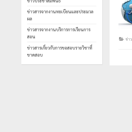
ข่าวประชาสัมพันธ์
ร
ข่าวสารจากงานทะเบียนและประมวล
ะ
ผล
ม
ข่าวสารจากงานบริการการเรียนการ
ว
สอน
ล
ข่า
ผ
ข่าวสารเกี่ยวกับการขอสอบรายวิชาที่
ขาดสอบ
ล
ม
ห
า
วิ
ท
ย
า
ลั
ย