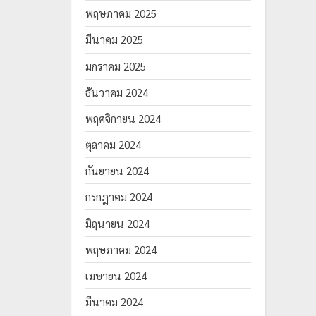
พฤษภาคม 2025
มีนาคม 2025
มกราคม 2025
ธันวาคม 2024
พฤศจิกายน 2024
ตุลาคม 2024
กันยายน 2024
กรกฎาคม 2024
มิถุนายน 2024
พฤษภาคม 2024
เมษายน 2024
มีนาคม 2024