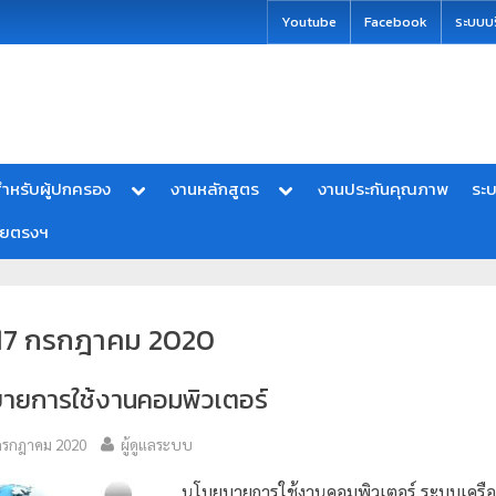
modal-check
Youtube
Facebook
ระบบบ
ำหรับผู้ปกครอง
งานหลักสูตร
งานประกันคุณภาพ
ระ
ายตรงฯ
17 กรกฎาคม 2020
ายการใช้งานคอมพิวเตอร์
กรกฎาคม 2020
ผู้ดูแลระบบ
นโบยบายการใช้งานคอมพิวเตอร์ ระบบเครือ