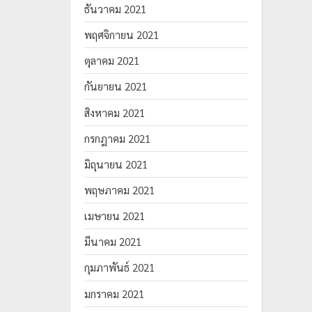
ธันวาคม 2021
พฤศจิกายน 2021
ตุลาคม 2021
กันยายน 2021
สิงหาคม 2021
กรกฎาคม 2021
มิถุนายน 2021
พฤษภาคม 2021
เมษายน 2021
มีนาคม 2021
กุมภาพันธ์ 2021
มกราคม 2021