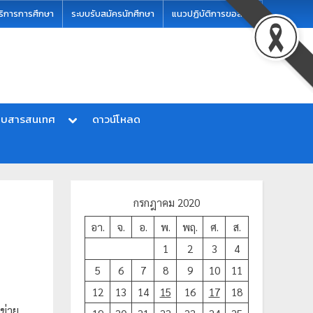
ริการการศึกษา
ระบบรับสมัครนักศึกษา
แนวปฏิบัติการขอสอบ
บบสารสนเทศ
ดาวน์โหลด
กรกฎาคม 2020
อา.
จ.
อ.
พ.
พฤ.
ศ.
ส.
1
2
3
4
5
6
7
8
9
10
11
12
13
14
15
16
17
18
ข่าย