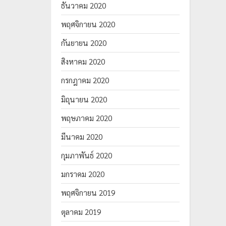
ธันวาคม 2020
พฤศจิกายน 2020
กันยายน 2020
สิงหาคม 2020
กรกฎาคม 2020
มิถุนายน 2020
พฤษภาคม 2020
มีนาคม 2020
กุมภาพันธ์ 2020
มกราคม 2020
พฤศจิกายน 2019
ตุลาคม 2019