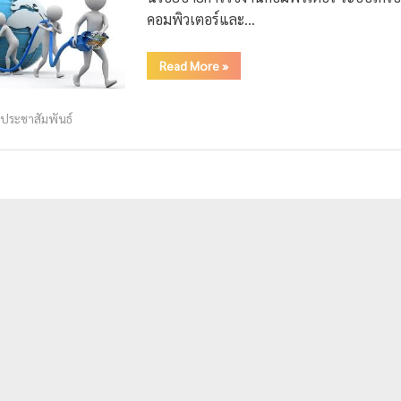
คอมพิวเตอร์และ…
Read More
»
วประชาสัมพันธ์