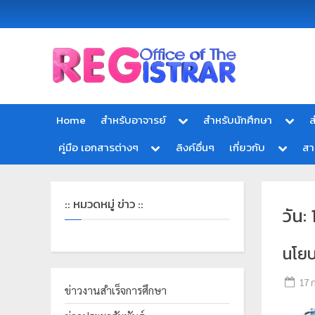
Office
สำ
of
นั
the
ก
Registrar
Home
สำหรับอาจารย์
สำหรับนักศึกษา
ส
Chiang
ท
mai
คู่มือ เอกสารต่างๆ
ลิงค์อื่นๆ
เกี่ยวกับ
ส
ะ
Rajabhat
University
เ
บี
:: หมวดหมู่ ข่าว ::
วัน:
ย
น
นโยบ
แ
ล
17 
ะ
ข่าวงานสำเร็จการศึกษา
ป