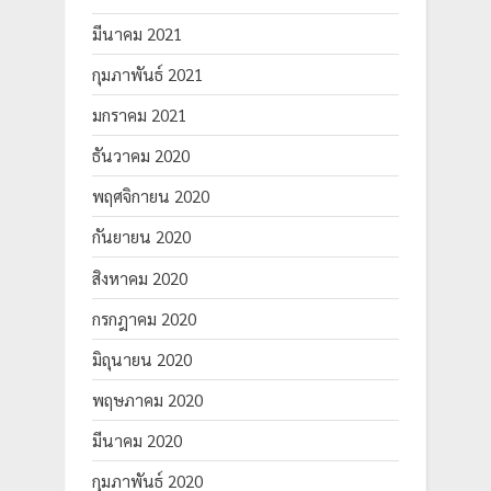
มีนาคม 2021
กุมภาพันธ์ 2021
มกราคม 2021
ธันวาคม 2020
พฤศจิกายน 2020
กันยายน 2020
สิงหาคม 2020
กรกฎาคม 2020
มิถุนายน 2020
พฤษภาคม 2020
มีนาคม 2020
กุมภาพันธ์ 2020