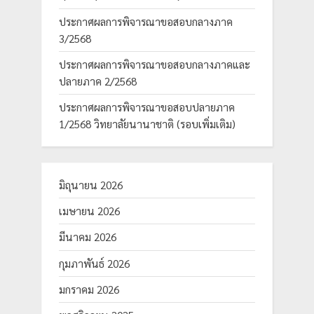
ประกาศผลการพิจารณาขอสอบกลางภาค
3/2568
ประกาศผลการพิจารณาขอสอบกลางภาคและ
ปลายภาค 2/2568
ประกาศผลการพิจารณาขอสอบปลายภาค
1/2568 วิทยาลัยนานาชาติ (รอบเพิ่มเติม)
มิถุนายน 2026
เมษายน 2026
มีนาคม 2026
กุมภาพันธ์ 2026
มกราคม 2026