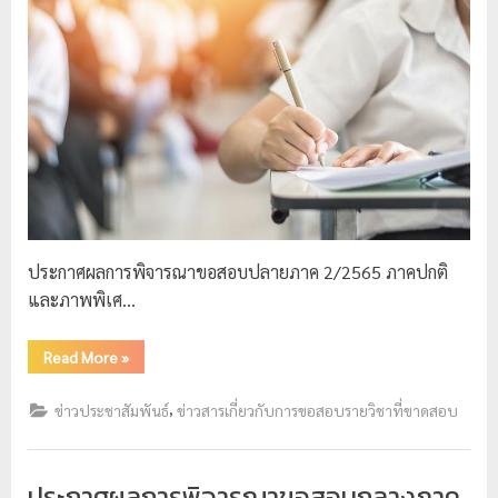
ป
ร
ะ
ม
ว
ล
ผ
ล
ประกาศผลการพิจารณาขอสอบปลายภาค 2/2565 ภาคปกติ
ม
และภาพพิเศ…
ห
า
Read More
»
วิ
ท
,
ข่าวประชาสัมพันธ์
ข่าวสารเกี่ยวกับการขอสอบรายวิชาที่ขาดสอบ
ย
า
ประกาศผลการพิจารณาขอสอบกลางภาค
ลั