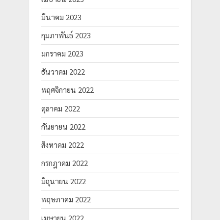
มีนาคม 2023
กุมภาพันธ์ 2023
มกราคม 2023
ธันวาคม 2022
พฤศจิกายน 2022
ตุลาคม 2022
กันยายน 2022
สิงหาคม 2022
กรกฎาคม 2022
มิถุนายน 2022
พฤษภาคม 2022
เมษายน 2022