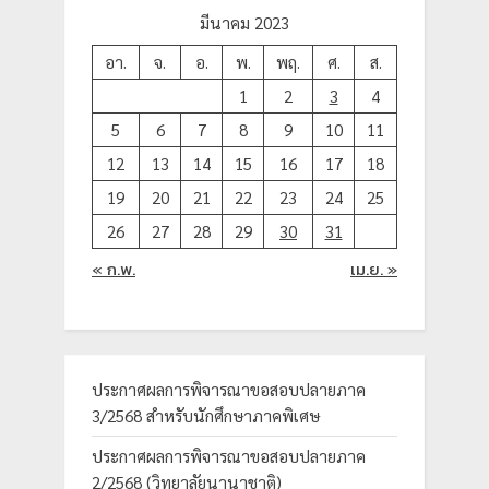
มีนาคม 2023
อา.
จ.
อ.
พ.
พฤ.
ศ.
ส.
1
2
3
4
5
6
7
8
9
10
11
12
13
14
15
16
17
18
19
20
21
22
23
24
25
26
27
28
29
30
31
« ก.พ.
เม.ย. »
ประกาศผลการพิจารณาขอสอบปลายภาค
3/2568 สำหรับนักศึกษาภาคพิเศษ
ประกาศผลการพิจารณาขอสอบปลายภาค
2/2568 (วิทยาลัยนานาชาติ)