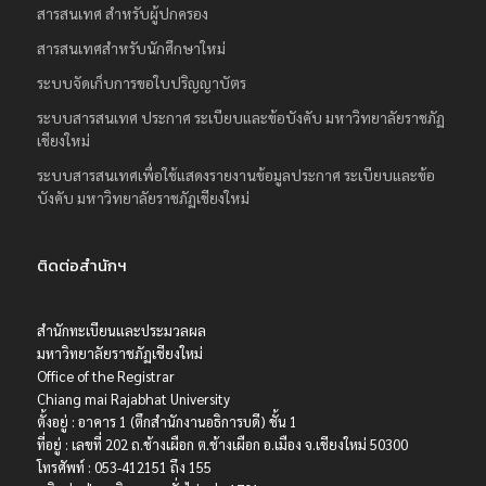
สารสนเทศ สำหรับผู้ปกครอง
สารสนเทศสำหรับนักศึกษาใหม่
ระบบจัดเก็บการขอใบปริญญาบัตร
ระบบสารสนเทศ ประกาศ ระเบียบและข้อบังคับ มหาวิทยาลัยราชภัฏ
เชียงใหม่
ระบบสารสนเทศเพื่อใช้แสดงรายงานข้อมูลประกาศ ระเบียบและข้อ
บังคับ มหาวิทยาลัยราชภัฏเชียงใหม่
ติดต่อสำนักฯ
สำนักทะเบียนและประมวลผล
มหาวิทยาลัยราชภัฏเชียงใหม่
Office of the Registrar
Chiang mai Rajabhat University
ตั้งอยู่ : อาคาร 1 (ตึกสำนักงานอธิการบดี) ชั้น 1
ที่อยู่ : เลขที่ 202 ถ.ช้างเผือก ต.ช้างเผือก อ.เมือง จ.เชียงใหม่ 50300
โทรศัพท์ : 053-412151 ถึง 155