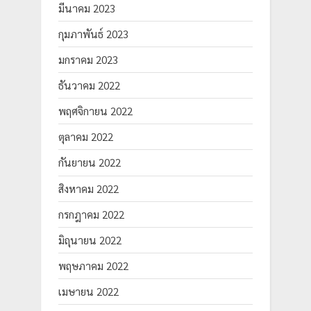
มีนาคม 2023
กุมภาพันธ์ 2023
มกราคม 2023
ธันวาคม 2022
พฤศจิกายน 2022
ตุลาคม 2022
กันยายน 2022
สิงหาคม 2022
กรกฎาคม 2022
มิถุนายน 2022
พฤษภาคม 2022
เมษายน 2022