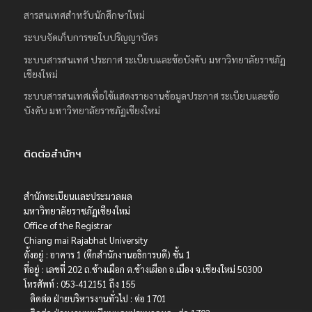
สารสนเทศสำหรับนักศึกษาใหม่
ระบบจัดเก็บการขอใบปริญญาบัตร
ระบบสารสนเทศ ประกาศ ระเบียบและข้อบังคับ มหาวิทยาลัยราชภัฏ
เชียงใหม่
ระบบสารสนเทศเพื่อใช้แสดงรายงานข้อมูลประกาศ ระเบียบและข้อ
บังคับ มหาวิทยาลัยราชภัฏเชียงใหม่
ติดต่อสำนักฯ
สำนักทะเบียนและประมวลผล
มหาวิทยาลัยราชภัฏเชียงใหม่
Office of the Registrar
Chiang mai Rajabhat University
ตั้งอยู่ : อาคาร 1 (ตึกสำนักงานอธิการบดี) ชั้น 1
ที่อยู่ : เลขที่ 202 ถ.ช้างเผือก ต.ช้างเผือก อ.เมือง จ.เชียงใหม่ 50300
โทรศัพท์ : 053-412151 ถึง 155
ติดต่อ ฝ่ายบริหารงานทั่วไป : ต่อ 1701