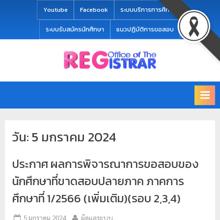
modal-check
Youtube
Facebook
ระบบบริการการศึกษา
ระบบรับสมัครนักศึกษา
แนวปฏิบัติการขอสอบ
Office
สำ
of
นั
the
ก
Registrar
Chiang
ท
mai
ะ
Rajabhat
วัน:
5 มกราคม 2024
University
เ
บี
ประกาศ ผลการพิจารณาการขอสอบของ
ย
น
นักศึกษาที่ขาดสอบปลายภาค ภาคการ
แ
ศึกษาที่ 1/2566 (เพิ่มเติม)(รอบ 2,3,4)
ล
ะ
5 มกราคม 2024
ผู้ดูแลระบบ