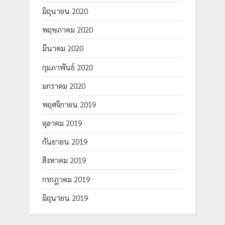
มิถุนายน 2020
พฤษภาคม 2020
มีนาคม 2020
กุมภาพันธ์ 2020
มกราคม 2020
พฤศจิกายน 2019
ตุลาคม 2019
กันยายน 2019
สิงหาคม 2019
กรกฎาคม 2019
มิถุนายน 2019