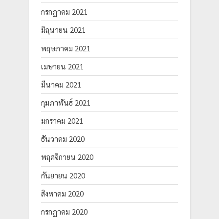
กรกฎาคม 2021
มิถุนายน 2021
พฤษภาคม 2021
เมษายน 2021
มีนาคม 2021
กุมภาพันธ์ 2021
มกราคม 2021
ธันวาคม 2020
พฤศจิกายน 2020
กันยายน 2020
สิงหาคม 2020
กรกฎาคม 2020