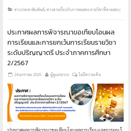
ย
,
ข่าวประชาสัมพันธ์
ข่าวสารเกี่ยวกับการขอสอบรายวิชาที่ขาดสอบ
ร
า
ประกาศผลการพิจารณาขอเทียบโอนผล
ช
ภั
การเรียนและการยกเว้นการเรียนรายวิชา
ฏ
ระดับปริญญาตรี ประจำภาคการศึกษา
เ
2/2567
ชี
ย
24 มกราคม 2025
ผู้ดูแลระบบ
ไม่มีความเห็น
ง
ใ
ห
ม่
ประกาศผลการพิจารณาขอเทียบโอนผลการเรียนและการยกเว้