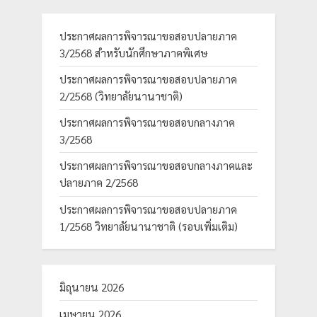
ประกาศผลการพิจารณาขอสอบปลายภาค
3/2568 สำหรับนักศึกษาภาคพิเศษ
ประกาศผลการพิจารณาขอสอบปลายภาค
2/2568 (วิทยาลัยนานาชาติ)
ประกาศผลการพิจารณาขอสอบกลางภาค
3/2568
ประกาศผลการพิจารณาขอสอบกลางภาคและ
ปลายภาค 2/2568
ประกาศผลการพิจารณาขอสอบปลายภาค
1/2568 วิทยาลัยนานาชาติ (รอบเพิ่มเติม)
มิถุนายน 2026
เมษายน 2026