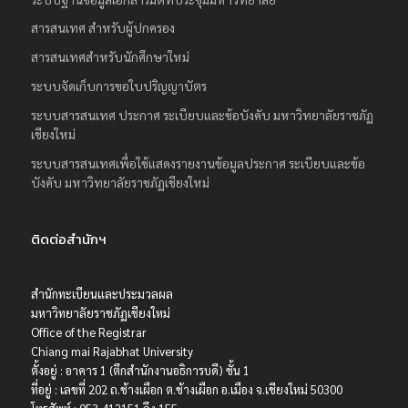
สารสนเทศ สำหรับผู้ปกครอง
สารสนเทศสำหรับนักศึกษาใหม่
ระบบจัดเก็บการขอใบปริญญาบัตร
ระบบสารสนเทศ ประกาศ ระเบียบและข้อบังคับ มหาวิทยาลัยราชภัฏ
เชียงใหม่
ระบบสารสนเทศเพื่อใช้แสดงรายงานข้อมูลประกาศ ระเบียบและข้อ
บังคับ มหาวิทยาลัยราชภัฏเชียงใหม่
ติดต่อสำนักฯ
สำนักทะเบียนและประมวลผล
มหาวิทยาลัยราชภัฏเชียงใหม่
Office of the Registrar
Chiang mai Rajabhat University
ตั้งอยู่ : อาคาร 1 (ตึกสำนักงานอธิการบดี) ชั้น 1
ที่อยู่ : เลขที่ 202 ถ.ช้างเผือก ต.ช้างเผือก อ.เมือง จ.เชียงใหม่ 50300