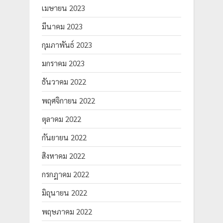
เมษายน 2023
มีนาคม 2023
กุมภาพันธ์ 2023
มกราคม 2023
ธันวาคม 2022
พฤศจิกายน 2022
ตุลาคม 2022
กันยายน 2022
สิงหาคม 2022
กรกฎาคม 2022
มิถุนายน 2022
พฤษภาคม 2022