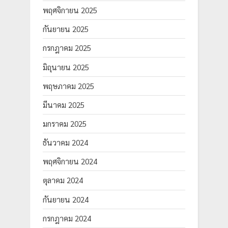
พฤศจิกายน 2025
กันยายน 2025
กรกฎาคม 2025
มิถุนายน 2025
พฤษภาคม 2025
มีนาคม 2025
มกราคม 2025
ธันวาคม 2024
พฤศจิกายน 2024
ตุลาคม 2024
กันยายน 2024
กรกฎาคม 2024