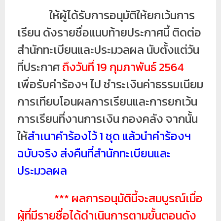
ย
ให้ผู้ได้รับการอนุมัติให้ยกเว้นการ
ร
เรียน ดังรายชื่อแนบท้ายประกาศนี้ ติดต่อ
า
สำนักทะเบียนและประมวลผล นับตั้งแต่วัน
ช
ที่ประกาศ
ถึงวันที่ 19 กุมภาพันธ์ 2564
ภั
ฏ
เพื่อรับคำร้องฯ ไป ชำระเงินค่าธรรมเนียม
เ
การเทียบโอนผลการเรียนและการยกเว้น
ชี
การเรียนที่งานการเงิน กองคลัง จากนั้น
ย
ให้
สำเนาคำร้องไว้ 1 ชุด แล้วนำคำร้องฯ
ง
ใ
ฉบับจริง ส่งคืนที่สำนักทะเบียนและ
ห
ประมวลผล
ม่
*** ผลการอนุมัตินี้จะสมบูรณ์เมื่อ
ผู้ที่มีรายชื่อได้ดำเนินการตามขั้นตอนดัง