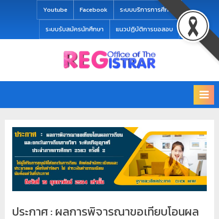
modal-check
Youtube
Facebook
ระบบบริการการศึกษา
ระบบรับสมัครนักศึกษา
แนวปฏิบัติการขอสอบ
Office
สำ
of
นั
the
ก
Registrar
Chiang
ท
mai
ะ
Rajabhat
University
เ
บี
ย
น
แ
ล
ประกาศ : ผลการพิจารณาขอเทียบโอนผล
ะ