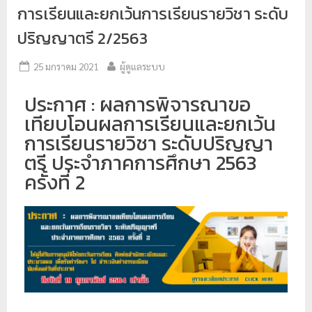
การเรียนและยกเว้นการเรียนรายวิชา ระดับ
ป
ปริญญาตรี 2/2563
ร
ะ
25 มกราคม 2021
ผู้ดูแลระบบ
ม
ว
ประกาศ : ผลการพิจารณาขอ
ล
เทียบโอนผลการเรียนและยกเว้น
ผ
การเรียนรายวิชา ระดับปริญญา
ล
ตรี ประจำภาคการศึกษา 2563
ม
ครั้งที่ 2
ห
า
วิ
ท
ย
า
ลั