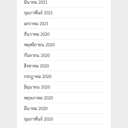
มีนาคม 2021
กุมภาพันธ์ 2021
มกราคม 2021
ธันวาคม 2020
พฤศจิกายน 2020
กันยายน 2020
สิงหาคม 2020
กรกฎาคม 2020
มิถุนายน 2020
พฤษภาคม 2020
มีนาคม 2020
กุมภาพันธ์ 2020