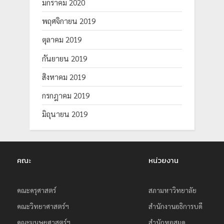
มกราคม 2020
พฤศจิกายน 2019
ตุลาคม 2019
กันยายน 2019
สิงหาคม 2019
กรกฎาคม 2019
มิถุนายน 2019
คณะ
หน่วยงาน
คณะครุศาสตร์
สภามหาวิทยาลัย
คณะวิทยาศาสตร์ฯ
สำนักงานอธิการบดี
คณะมนุษยศาสตร์ฯ
สำนักหอสมุด