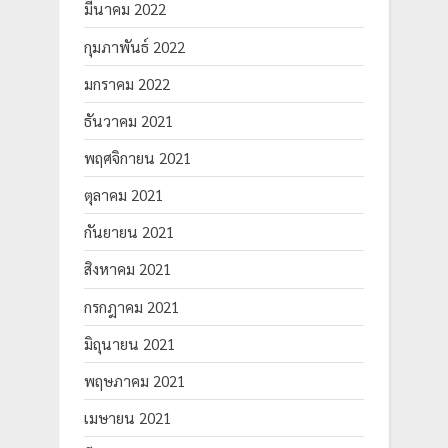
มีนาคม 2022
กุมภาพันธ์ 2022
มกราคม 2022
ธันวาคม 2021
พฤศจิกายน 2021
ตุลาคม 2021
กันยายน 2021
สิงหาคม 2021
กรกฎาคม 2021
มิถุนายน 2021
พฤษภาคม 2021
เมษายน 2021