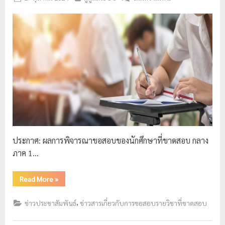
ป
ร
ะ
ม
ว
ล
ผ
ล
ม
ห
ประกาศ: ผลการพิจารณาขอสอบของนักศึกษาที่ขาดสอบ กลาง
า
ภาค 1…
วิ
Read More
»
ท
ย
,
ข่าวประชาสัมพันธ์
ข่าวสารเกี่ยวกับการขอสอบรายวิชาที่ขาดสอบ
า
ลั