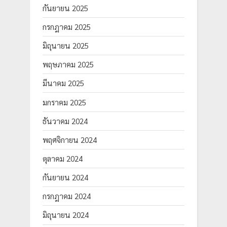
กันยายน 2025
กรกฎาคม 2025
มิถุนายน 2025
พฤษภาคม 2025
มีนาคม 2025
มกราคม 2025
ธันวาคม 2024
พฤศจิกายน 2024
ตุลาคม 2024
กันยายน 2024
กรกฎาคม 2024
มิถุนายน 2024