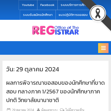
modal-check
Youtube
Facebook
ระบบบริการการศึกษา
ระบบรับสมัครนักศึกษา
แนวปฏิบัติการขอสอบ
Office
สำ
of
นั
the
ก
Registrar
Chiang
ท
mai
ะ
Rajabhat
วัน:
29 ตุลาคม 2024
University
เ
บี
ผลการพิจารณาขอสอบของนักศึกษาที่ขาด
ย
น
สอบ กลางภาค 1/2567 ของนักศึกษาภาค
แ
ปกติ วิทยาลัยนานาชาติ
ล
ะ
29 ตุลาคม 2024
ผู้ดูแลระบบ
ไม่มีความเห็น