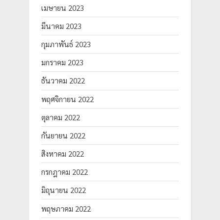
เมษายน 2023
มีนาคม 2023
กุมภาพันธ์ 2023
มกราคม 2023
ธันวาคม 2022
พฤศจิกายน 2022
ตุลาคม 2022
กันยายน 2022
สิงหาคม 2022
กรกฎาคม 2022
มิถุนายน 2022
พฤษภาคม 2022