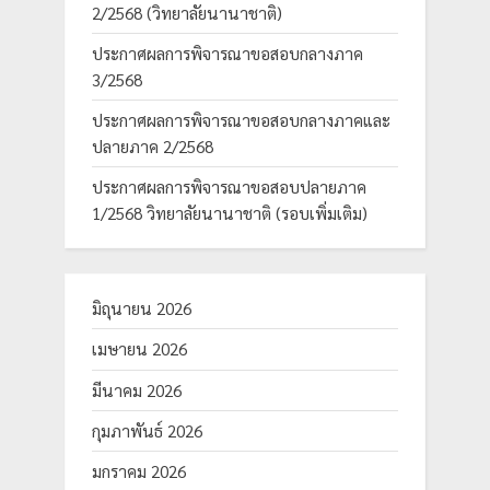
2/2568 (วิทยาลัยนานาชาติ)
ประกาศผลการพิจารณาขอสอบกลางภาค
3/2568
ประกาศผลการพิจารณาขอสอบกลางภาคและ
ปลายภาค 2/2568
ประกาศผลการพิจารณาขอสอบปลายภาค
1/2568 วิทยาลัยนานาชาติ (รอบเพิ่มเติม)
มิถุนายน 2026
เมษายน 2026
มีนาคม 2026
กุมภาพันธ์ 2026
มกราคม 2026