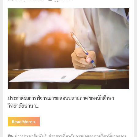
ป
ร
ะ
ม
ว
ล
ผ
ล
ม
ห
า
ประกาศผลการพิจารณาขอสอบปลายภาค ของนักศึกษา
วิ
วิทยาลัยนานา…
ท
ย
Read More
»
า
ลั
,
ข่าวประชาสัมพันธ์
ข่าวสารเกี่ยวกับการขอสอบรายวิชาที่ขาดสอบ