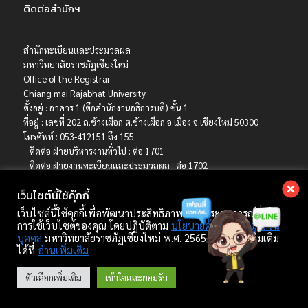
ติดต่อสำนักฯ
สำนักทะเบียนและประมวลผล
มหาวิทยาลัยราชภัฏเชียงใหม่
Office of the Registrar
Chiang mai Rajabhat University
ตั้งอยู่ : อาคาร 1 (ตึกสำนักงานอธิการบดี) ชั้น 1
ที่อยู่ : เลขที่ 202 ถ.ช้างเผือก ต.ช้างเผือก อ.เมือง จ.เชียงใหม่ 50300
โทรศัพท์ : 053-412151 ถึง 155
ติดต่อ ฝ่ายบริหารงานทั่วไป : ต่อ 1701
ติดต่อ ฝ่ายงานทะเบียนและประมวลผล : ต่อ 1702
ติดต่อ ฝ่ายบริการการศึกษา : ต่อ 1703
เว็บไซต์นี้ใช้คุ๊กกี้
ติดต่อ ฝ่ายรับเข้าศึกษา : ต่อ 1704
เบอร์มือถือ : 06-4786-8392
เว็บไซต์นี้ใช้คุกกี้เพื่อพัฒนาประสิทธิภาพ และประสบการณ์ที่ดีใน
E-mail : registrar@cmru.ac.th
การใช้เว็บไซต์ของคุณ โดยปฏิบัติตาม
นโยบายคุ้มครองข้อมูลส่วน
บุคคล
มหาวิทยาลัยราชภัฏเชียงใหม่ พ.ศ. 2565 ศึกษาเพิ่มเติม
ได้ที่
อ่านเพิ่มเติม
Copyright © 2022 สำนักทะเบียนและประมวลผล มหาวิทยาลัยราชภัฏเชียงใหม่.
ตัวเลือกเพิ่มเติม
เข้าใจและยอมรับ
developed by Winai Kankhat.
Powered by
PressBook WordPress theme