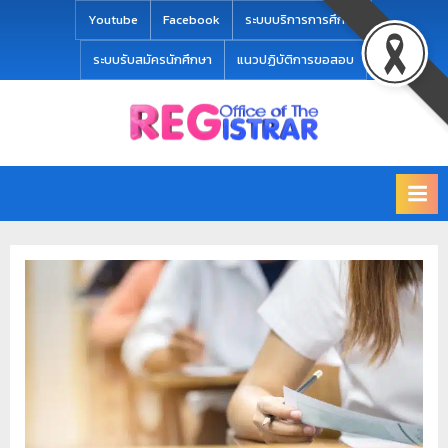
modal-check
Youtube
Facebook
ระบบบริการการศึกษา
ระบบรับสมัครนักศึกษา
แนวปฏิบัติการขอสอบ
Office
สำ
of
นั
the
ก
Registrar
Chiang
ท
mai
ะ
Rajabhat
University
เ
บี
ย
น
แ
ล
ะ