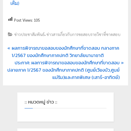
เติม)
ย
ร
Post Views:
105
า
ช
,
ข่าวประชาสัมพันธ์
ข่าวสารเกี่ยวกับการขอสอบรายวิชาที่ขาดสอบ
ภั
ผลการพิจารณาขอสอบของนักศึกษาที่ขาดสอบ กลางภาค
ฏ
1/2567 ของนักศึกษาภาคปกติ วิทยาลัยนานาชาติ
เ
ประกาศ: ผลการพิจารณาขอสอบของนักศึกษาที่ขาดสอบ
ชี
ปลายภาค 1/2567 ของนักศึกษาภาคปกติ (ศูนย์เวียงบัว,ศูนย์
ย
แม่ริม)และภาคพิเศษ (เสาร์-อาทิตย์)
ง
ใ
ห
:: หมวดหมู่ ข่าว ::
ม่