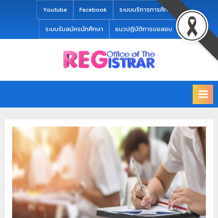
modal-check
Youtube
Facebook
ระบบบริการการศึกษา
ระบบรับสมัครนักศึกษา
แนวปฏิบัติการขอสอบ
Office
สำ
of
นั
the
ก
Registrar
Chiang
ท
mai
ะ
Rajabhat
University
เ
บี
ย
น
แ
ล
ะ