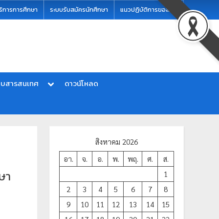
ริการการศึกษา
ระบบรับสมัครนักศึกษา
แนวปฏิบัติการขอสอบ
บบสารสนเทศ
ดาวน์โหลด
สิงหาคม 2026
อา.
จ.
อ.
พ.
พฤ.
ศ.
ส.
ษา
1
2
3
4
5
6
7
8
9
10
11
12
13
14
15