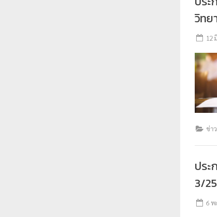
ประ
วิทย
12 
ข่า
ประ
3/2
6 พ