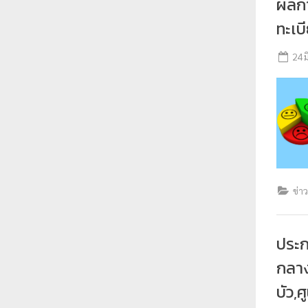
ผลกา
ทะเบ
24 
ข่า
ประ
กลาง
บัว,