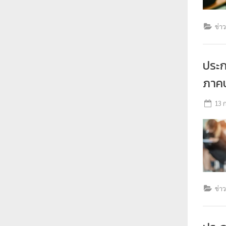
ร
า
ข่า
ช
ภั
ประ
ฏ
ภาคป
เ
ชี
13 
ย
ง
ใ
ห
ม่
ข่า