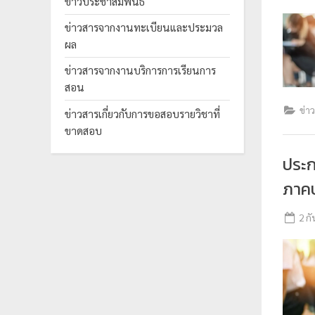
ข่าวประชาสัมพันธ์
ร
ข่าวสารจากงานทะเบียนและประมวล
ะ
ผล
ม
ข่าวสารจากงานบริการการเรียนการ
ว
สอน
ล
ข่า
ผ
ข่าวสารเกี่ยวกับการขอสอบรายวิชาที่
ขาดสอบ
ล
ม
ประ
ห
ภาคป
า
วิ
2 ก
ท
ย
า
ลั
ย