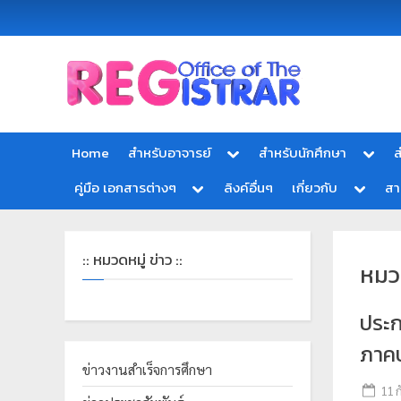
Office
สำ
of
นั
the
ก
Registrar
Home
สำหรับอาจารย์
สำหรับนักศึกษา
ส
Chiang
ท
mai
คู่มือ เอกสารต่างๆ
ลิงค์อื่นๆ
เกี่ยวกับ
ส
ะ
Rajabhat
University
เ
บี
:: หมวดหมู่ ข่าว ::
หมว
ย
น
ประ
แ
ล
ภาคป
ะ
ข่าวงานสำเร็จการศึกษา
11 
ป