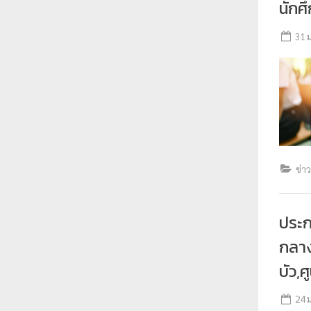
นักศ
31 
ข่า
ประ
กลาง
บัว,ศ
24 