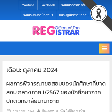
modal-check
Youtube
Facebook
ระบบบริการการศึกษา
ระบบรับสมัครนักศึกษา
แนวปฏิบัติการขอสอบ
Office
สำ
of
นั
the
ก
Registrar
Chiang
ท
mai
ะ
Rajabhat
เดือน:
ตุลาคม 2024
University
เ
บี
ผลการพิจารณาขอสอบของนักศึกษาที่ขาด
ย
น
สอบ กลางภาค 1/2567 ของนักศึกษาภาค
แ
ปกติ วิทยาลัยนานาชาติ
ล
ะ
29 ตุลาคม 2024
ผู้ดูแลระบบ
ไม่มีความเห็น