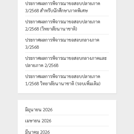
ประกาศผลการพิจารณาขอสอบปลายภาค
3/2568 สำหรับนักศึกษาภาคพิเศษ
ประกาศผลการพิจารณาขอสอบปลายภาค
2/2568 (วิทยาลัยนานาชาติ)
ประกาศผลการพิจารณาขอสอบกลางภาค
3/2568
ประกาศผลการพิจารณาขอสอบกลางภาคและ
ปลายภาค 2/2568
ประกาศผลการพิจารณาขอสอบปลายภาค
1/2568 วิทยาลัยนานาชาติ (รอบเพิ่มเติม)
มิถุนายน 2026
เมษายน 2026
มีนาคม 2026