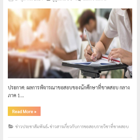
ป
ร
ะ
ม
ว
ล
ผ
ล
ม
ห
ประกาศ: ผลการพิจารณาขอสอบของนักศึกษาที่ขาดสอบ กลาง
า
ภาค 1…
วิ
Read More
»
ท
ย
,
ข่าวประชาสัมพันธ์
ข่าวสารเกี่ยวกับการขอสอบรายวิชาที่ขาดสอบ
า
ลั