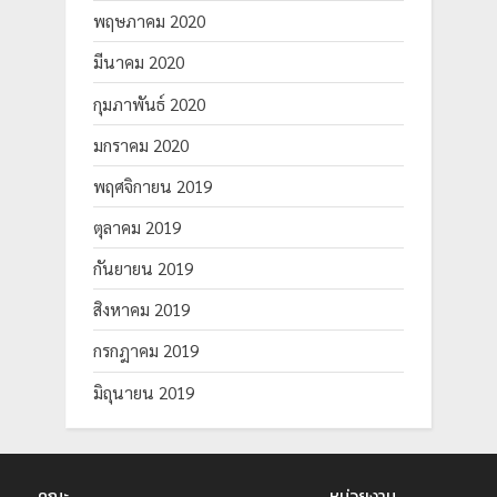
พฤษภาคม 2020
มีนาคม 2020
กุมภาพันธ์ 2020
มกราคม 2020
พฤศจิกายน 2019
ตุลาคม 2019
กันยายน 2019
สิงหาคม 2019
กรกฎาคม 2019
มิถุนายน 2019
คณะ
หน่วยงาน