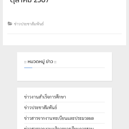
ข่าวประชาสัมพันธ์
:: หมวดหมู่ ข่าว ::
ข่าวงานสำเร็จการศึกษา
ข่าวประชาสัมพันธ์
ข่าวสารจากงานทะเบียนและประมวลผล
ข่าวสารจากงานบริการการเรียนการสอน