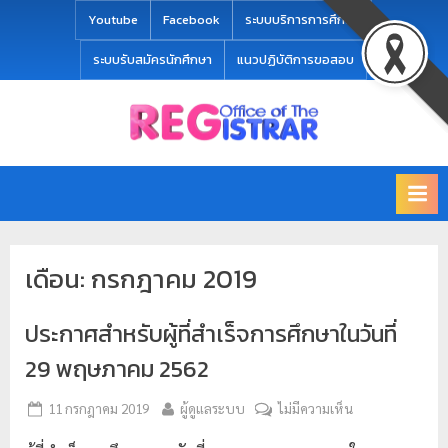
modal-check
Youtube
Facebook
ระบบบริการการศึกษา
ระบบรับสมัครนักศึกษา
แนวปฏิบัติการขอสอบ
Office
สำ
of
นั
the
ก
Registrar
Chiang
ท
mai
ะ
Rajabhat
เดือน:
กรกฎาคม 2019
University
เ
บี
ประกาศสำหรับผู้ที่สำเร็จการศึกษาในวันที่
ย
น
29 พฤษภาคม 2562
แ
11 กรกฎาคม 2019
ผู้ดูแลระบบ
ไม่มีความเห็น
ล
ะ