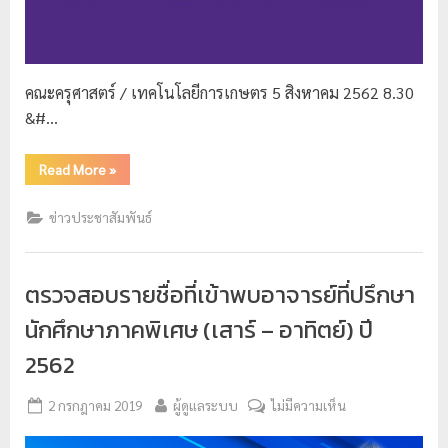
ย
ร
า
คณะครุศาสตร์ / เทคโนโลยีการเกษตร 5 สิงหาคม 2562 8.30
ช
&#…
ภั
ฏ
Read More
»
เ
ชี
ข่าวประชาสัมพันธ์
ย
ง
ตรวจสอบรายชื่อที่เข้าพบอาจารย์ที่ปรึกษา
ใ
นักศึกษาภาคพิเศษ (เสาร์ – อาทิตย์) ปี
ห
2562
ม่
2 กรกฎาคม 2019
ผู้ดูแลระบบ
ไม่มีความเห็น