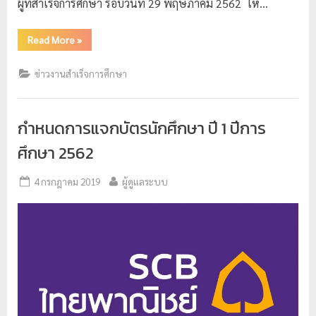
ผู้ที่สำเร็จการศึกษา รอบวันที่ 29 พฤษภาคม 2562 ให…
ป
ร
Read More
»
ะ
ข่าวงานสำเร็จการศึกษา
ม
ว
ล
กำหนดการแจกบัตรนักศึกษา ปี 1 ปีการ
ผ
ศึกษา 2562
ล
ม
4 กรกฎาคม 2019
ผู้ดูแลระบบ
ห
า
วิ
ท
ย
า
ลั