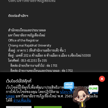
บังคับ มหาวิทยาลัยราชภัฏเชียงใหม่
ติดต่อสำนักฯ
สำนักทะเบียนและประมวลผล
มหาวิทยาลัยราชภัฏเชียงใหม่
Office of the Registrar
Chiang mai Rajabhat University
ตั้งอยู่ : อาคาร 1 (ตึกสำนักงานอธิการบดี) ชั้น 1
ที่อยู่ : เลขที่ 202 ถ.ช้างเผือก ต.ช้างเผือก อ.เมือง จ.เชียงใหม่ 50300
โทรศัพท์ : 053-412151 ถึง 155
ติดต่อ ฝ่ายบริหารงานทั่วไป : ต่อ 1701
ติดต่อ ฝ่ายงานทะเบียนและประมวลผล : ต่อ 1702
ติดต่อ ฝ่ายบริการการศึกษา : ต่อ 1703
เว็บไซต์นี้ใช้คุ๊กกี้
ติดต่อ ฝ่ายรับเข้าศึกษา : ต่อ 1704
เบอร์มือถือ : 06-4786-8392
เว็บไซต์นี้ใช้คุกกี้เพื่อพัฒนาประสิทธิภาพ และประสบการณ์ที่ดีใน
E-mail : registrar@cmru.ac.th
การใช้เว็บไซต์ของคุณ โดยปฏิบัติตาม
นโยบายคุ้มครองข้อมูลส่วน
บุคคล
มหาวิทยาลัยราชภัฏเชียงใหม่ พ.ศ. 2565 ศึกษาเพิ่มเติม
ได้ที่
อ่านเพิ่มเติม
Copyright © 2022 สำนักทะเบียนและประมวลผล มหาวิทยาลัยราชภัฏเชียงใหม่.