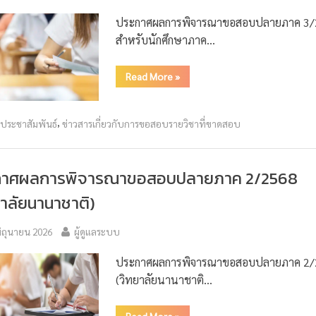
ประกาศผลการพิจารณาขอสอบปลายภาค 3/
สำหรับนักศึกษาภาค…
Read More
»
,
วประชาสัมพันธ์
ข่าวสารเกี่ยวกับการขอสอบรายวิชาที่ขาดสอบ
กาศผลการพิจารณาขอสอบปลายภาค 2/2568
ยาลัยนานาชาติ)
มิถุนายน 2026
ผู้ดูแลระบบ
ประกาศผลการพิจารณาขอสอบปลายภาค 2/
(วิทยาลัยนานาชาติ…