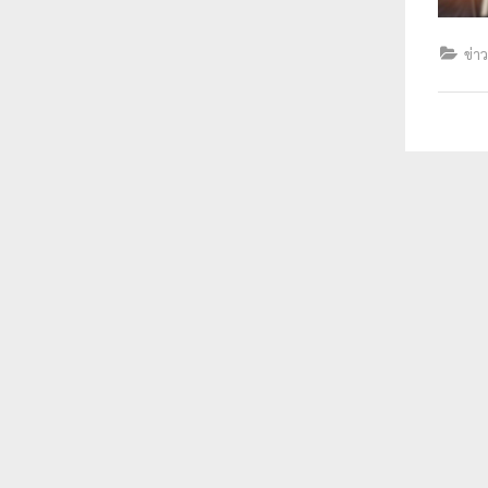
ร
า
ข่า
ช
ภั
ฏ
เ
ชี
ย
ง
ใ
ห
ม่