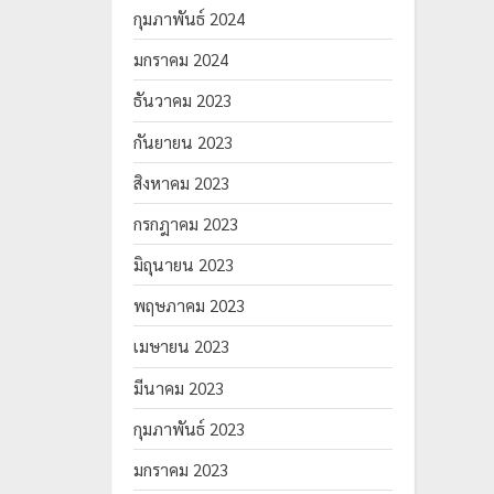
กุมภาพันธ์ 2024
มกราคม 2024
ธันวาคม 2023
กันยายน 2023
สิงหาคม 2023
กรกฎาคม 2023
มิถุนายน 2023
พฤษภาคม 2023
เมษายน 2023
มีนาคม 2023
กุมภาพันธ์ 2023
มกราคม 2023