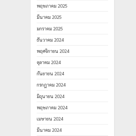
พฤษภาคม 2025
มีนาคม 2025
มกราคม 2025
ธันวาคม 2024
พฤศจิกายน 2024
ตุลาคม 2024
กันยายน 2024
กรกฎาคม 2024
มิถุนายน 2024
พฤษภาคม 2024
เมษายน 2024
มีนาคม 2024