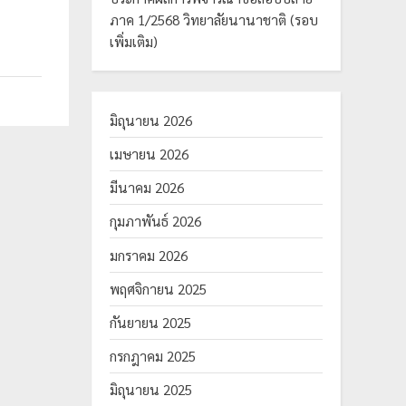
ภาค 1/2568 วิทยาลัยนานาชาติ (รอบ
เพิ่มเติม)
มิถุนายน 2026
เมษายน 2026
มีนาคม 2026
กุมภาพันธ์ 2026
มกราคม 2026
พฤศจิกายน 2025
กันยายน 2025
กรกฎาคม 2025
มิถุนายน 2025