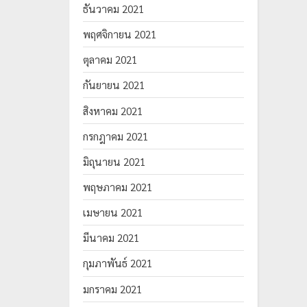
ธันวาคม 2021
พฤศจิกายน 2021
ตุลาคม 2021
กันยายน 2021
สิงหาคม 2021
กรกฎาคม 2021
มิถุนายน 2021
พฤษภาคม 2021
เมษายน 2021
มีนาคม 2021
กุมภาพันธ์ 2021
มกราคม 2021