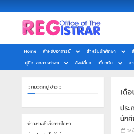
Office
สำ
of
นั
the
ก
Registrar
Home
สำหรับอาจารย์
สำหรับนักศึกษา
ส
Chiang
ท
mai
คู่มือ เอกสารต่างๆ
ลิงค์อื่นๆ
เกี่ยวกับ
ส
ะ
Rajabhat
University
เ
บี
:: หมวดหมู่ ข่าว ::
เดือ
ย
น
ประ
แ
ล
นักศ
ะ
ข่าวงานสำเร็จการศึกษา
26 
ป