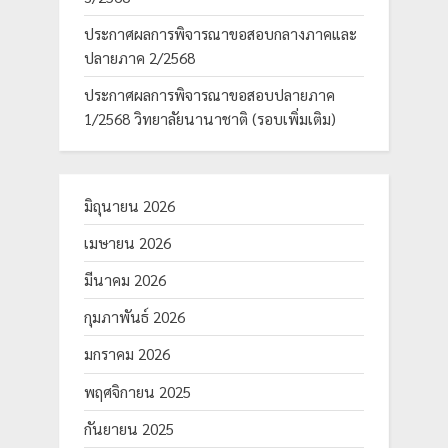
ประกาศผลการพิจารณาขอสอบกลางภาคและ
ปลายภาค 2/2568
ประกาศผลการพิจารณาขอสอบปลายภาค
1/2568 วิทยาลัยนานาชาติ (รอบเพิ่มเติม)
มิถุนายน 2026
เมษายน 2026
มีนาคม 2026
กุมภาพันธ์ 2026
มกราคม 2026
พฤศจิกายน 2025
กันยายน 2025