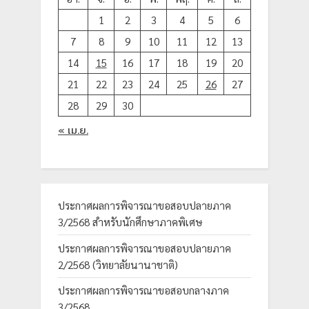
1
2
3
4
5
6
7
8
9
10
11
12
13
14
15
16
17
18
19
20
21
22
23
24
25
26
27
28
29
30
« เม.ย.
ประกาศผลการพิจารณาขอสอบปลายภาค
3/2568 สำหรับนักศึกษาภาคพิเศษ
ประกาศผลการพิจารณาขอสอบปลายภาค
2/2568 (วิทยาลัยนานาชาติ)
ประกาศผลการพิจารณาขอสอบกลางภาค
3/2568